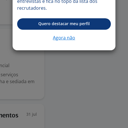
entrevistas e fica no topo da lista dos
recrutadores.
Quero destacar meu perfil
Agora não
31 jul
ncial
 serviços
ha e sediada em
31 jul
imentos