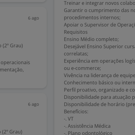
Treinar e integrar novos colab
Garantir o cumprimento das n
procedimentos internos;
6 ago
Apoiar o Supervisor de Operaçõ
Requisitos
Ensino Médio completo;
 (2º Grau)
Desejável Ensino Superior cur
correlatas;
Experiência em operações logís
 operacionais
ou e-commerce;
imentação,
Vivência na liderança de equip
Conhecimento básico ou interm
Perfil proativo, organizado e 
Disponibilidade para atuação p
Disponibilidade de horário (pr
6 ago
Benefícios:
-. VT
-. Assistência Médica
 (2º Grau)
-. Plano odontológico