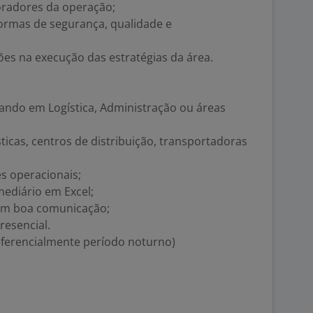
oradores da operação;
ormas de segurança, qualidade e
es na execução das estratégias da área.
sando em Logística, Administração ou áreas
ticas, centros de distribuição, transportadoras
es operacionais;
ediário em Excel;
com boa comunicação;
resencial.
eferencialmente período noturno)