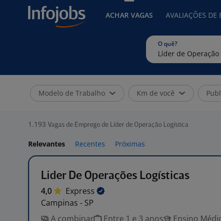
ACHAR VAGAS
AVALIAÇÕES DE
O quê?
Modelo de Trabalho
Km de você
Publ
1.193
Vagas de Emprego de Líder de Operação Logística
Relevantes
Recentes
Próximas
Lider De Operações Logísticas
4,0
Express
Campinas - SP
A combinar
Entre 1 e 3 anos
Ensino Médio