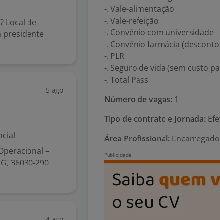
-. Vale-alimentação
-. Vale-refeição
 Local de
-. Convênio com universidade
m presidente
-. Convênio farmácia (desconto
-. PLR
-. Seguro de vida (sem custo p
-. Total Pass
5 ago
Número de vagas:
1
Tipo de contrato e Jornada:
Efe
cial
Área Profissional:
Encarregado e
 Operacional –
 MG, 36030-290
4 ago