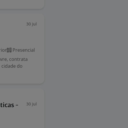
30 jul
ior
Presencial
vre, contrata
 cidade do
30 jul
ticas -