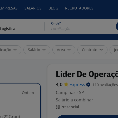
 EMPRESAS
SALÁRIOS
BLOG
RECRUTADORES
Onde?
icação
Salário
Área
Contrato
Jo
Lider De Operaçõ
4,0
110 avaliações
Express
Campinas - SP
Ontem
Salário a combinar
Presencial
 (2º Grau)