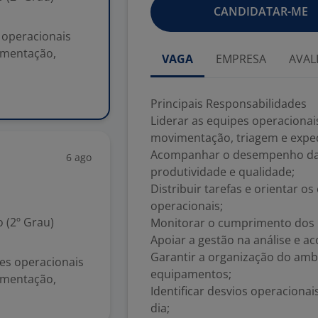
CANDIDATAR-ME
 operacionais
imentação,
VAGA
EMPRESA
AVAL
Principais Responsabilidades
Liderar as equipes operacionai
movimentação, triagem e expe
Acompanhar o desempenho da 
6 ago
produtividade e qualidade;
Distribuir tarefas e orientar 
operacionais;
 (2º Grau)
Monitorar o cumprimento dos p
Apoiar a gestão na análise e 
Garantir a organização do amb
pes operacionais
equipamentos;
imentação,
Identificar desvios operaciona
dia;