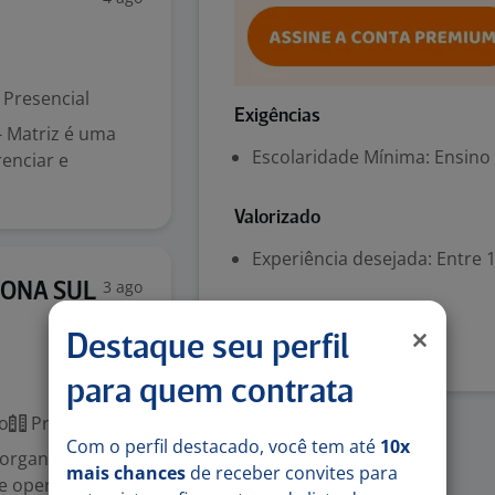
Presencial
Exigências
- Matriz é uma
Escolaridade Mínima: Ensino
renciar e
Valorizado
Experiência desejada: Entre 1
3 ago
ZONA SUL
Denunciar vaga
Destaque seu perfil
para quem contrata
o
Presencial
Com o perfil destacado, você tem até
10x
 organização e fo
mais chances
de receber convites para
e operacional, ga