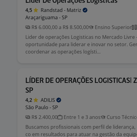
Lider De Operações Logisticas
4,5
Randstad -
Matriz
Araçariguama - SP
R$ 6.000,00 a R$ 8.500,00
Ensino Superior
Lider de operações Logisticas no Mercado Livre 
oportunidade para liderar e inovar no setor. Ge
coordenar as operações logísti...
LÍDER DE OPERAÇÕES LOGISTICAS| 
SP
4,2
ADILIS
São Paulo - SP
R$ 2.400,00
Entre 1 e 3 anos
Curso Técnic
Buscamos profissionais com perfil de liderança,
co em resultados para atuar na gestão da equip