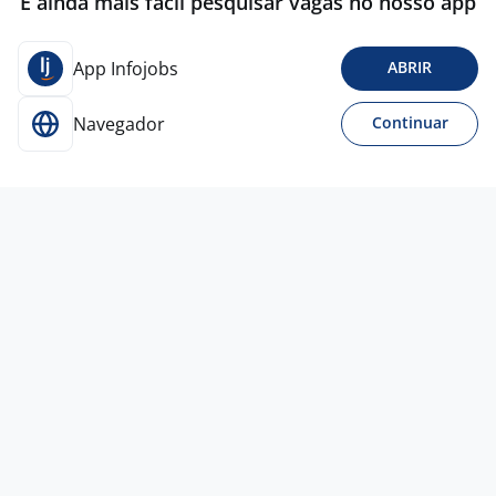
É ainda mais fácil pesquisar vagas no nosso app
App Infojobs
ABRIR
Navegador
Continuar
4 ago
Técnico De Segurança Do Trabalho L
4,3
Kairos
RH
Viana - ES
R$ 4.000,00 a R$ 4.380,00
Entre 1 e 3 anos
Curso Técnico
Presencial
4 ago
TÉCNICO DE SEGURANÇA DO