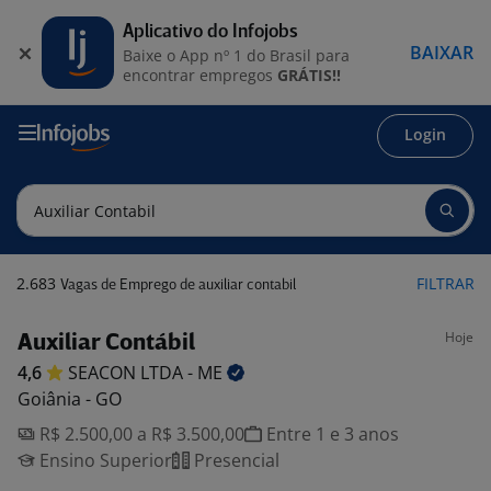
Aplicativo do Infojobs
BAIXAR
Baixe o App nº 1 do Brasil para
encontrar empregos
GRÁTIS!!
Login
2.683
FILTRAR
Vagas de Emprego de auxiliar contabil
Hoje
Auxiliar Contábil
4,6
SEACON LTDA -
ME
Goiânia - GO
R$ 2.500,00 a R$ 3.500,00
Entre 1 e 3 anos
Ensino Superior
Presencial