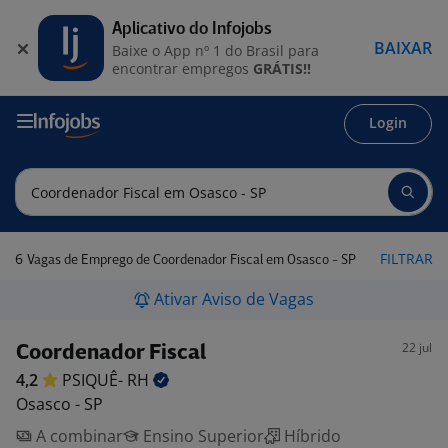
Aplicativo do Infojobs
BAIXAR
Baixe o App nº 1 do Brasil para
encontrar empregos
GRÁTIS!!
Login
6
FILTRAR
Vagas de Emprego de Coordenador Fiscal em Osasco - SP
Ativar Aviso de Vagas
22 jul
Coordenador Fiscal
4,2
PSIQUÊ-
RH
Osasco - SP
A combinar
Ensino Superior
Híbrido