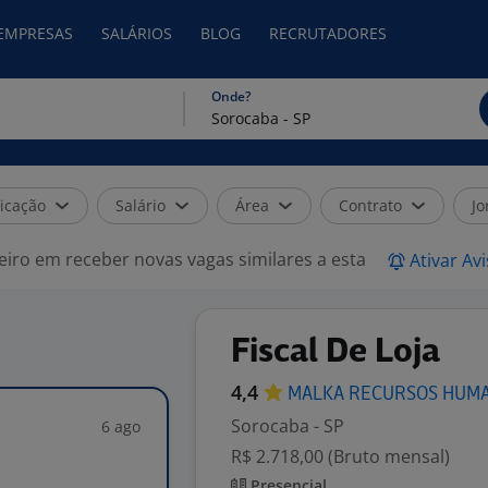
 EMPRESAS
SALÁRIOS
BLOG
RECRUTADORES
Onde?
icação
Salário
Área
Contrato
Jo
eiro em receber novas vagas similares a esta
Ativar Av
Fiscal De Loja
4,4
MALKA RECURSOS
HUM
Sorocaba - SP
6 ago
R$ 2.718,00 (Bruto mensal)
Presencial