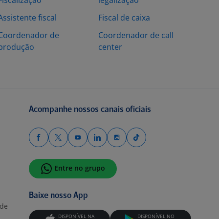
Fiscalização
legalização
Assistente fiscal
Fiscal de caixa
Coordenador de
Coordenador de call
produção
center
Acompanhe nossos canais oficiais
Entre no grupo
Baixe nosso App
ade
DISPONÍVEL NA
DISPONÍVEL NO