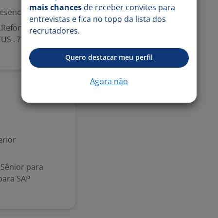
mais chances
de receber convites para
esencial
entrevistas e fica no topo da lista dos
m Reforma
recrutadores.
US . ?? Regime:
Quero destacar meu perfil
Agora não
Ontem
rior
 Sênior para
para SAP