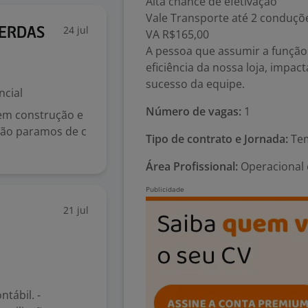
Alta chance de efetivação
Vale Transporte até 2 conduçõe
24 jul
PERDAS
VA R$165,00
A pessoa que assumir a função 
eficiência da nossa loja, impac
sucesso da equipe.
ncial
Número de vagas:
1
 em construção e
não paramos de c
Tipo de contrato e Jornada:
Tem
Área Profissional:
Operacional 
21 jul
tábil. -