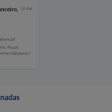
22 mai
nceiro,
esencial
o, Fiscal,
rma tributaria /
onadas