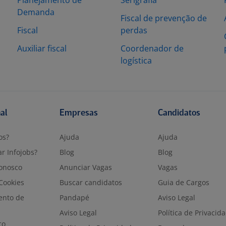
Planejamento de
Serigrafia
Demanda
Fiscal de prevenção de
Fiscal
perdas
Auxiliar fiscal
Coordenador de
logística
nal
Empresas
Candidatos
os?
Ajuda
Ajuda
r Infojobs?
Blog
Blog
onosco
Anunciar Vagas
Vagas
 Cookies
Buscar candidatos
Guia de Cargos
ento de
Pandapé
Aviso Legal
Aviso Legal
Política de Privacid
co