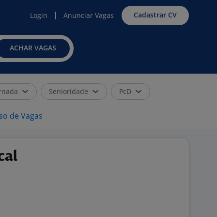
Cadastrar CV
Login
Anunciar Vagas
ACHAR VAGAS
rnada
Senioridade
PcD
iso de Vagas
cal