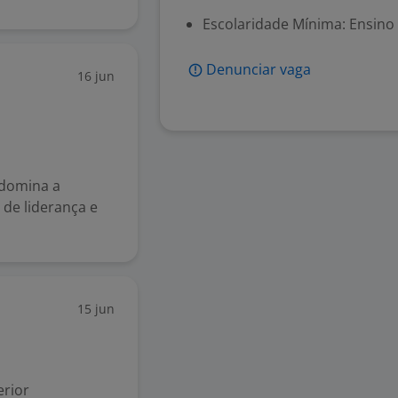
Escolaridade Mínima: Ensino
Denunciar vaga
16 jun
, domina a
o de liderança e
15 jun
rior