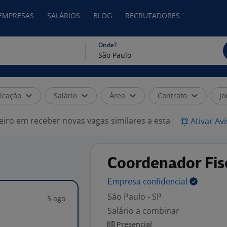
 EMPRESAS
SALÁRIOS
BLOG
RECRUTADORES
Onde?
icação
Salário
Área
Contrato
Jo
eiro em receber novas vagas similares a esta
Ativar Av
Coordenador Fis
Empresa
confidencial
São Paulo - SP
5 ago
Salário a combinar
Presencial