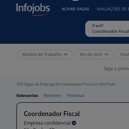
ACHAR VAGAS
AVALIAÇÕES DE
O quê?
Modelo de Trabalho
Km de você
Publ
Seja o prim
339
Vagas de Emprego de Coordenador Fiscal em São Paulo
Relevantes
Recentes
Próximas
Coordenador Fiscal
Empresa
confidencial