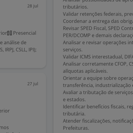
28 jul
tributários.
Validar retenções federais, pre
Coordenar a entrega das obriga
Revisar SPED Fiscal, SPED Cont
ior
Presencial
PER/DCOMP e demais declaraçõe
e análise de
Analisar e revisar operações i
 IRPJ, CSLL, IPI);
serviços.
Validar ICMS interestadual, DIF
Analisar corretamente CFOP, C
alíquotas aplicáveis.
Orientar a equipe sobre opera
27 jul
transferência, industrialização 
Avaliar a tributação de servi
e estados.
Identificar benefícios fiscais,
rior
tributária.
Atender fiscalizações, notifica
amos
Prefeituras.