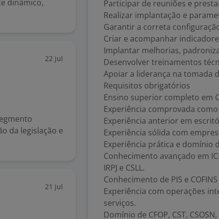
e dinâmico,
Participar de reuniões e presta
Realizar implantação e parametr
Garantir a correta configuraç
Criar e acompanhar indicador
Implantar melhorias, padroniz
22 jul
Desenvolver treinamentos técn
Apoiar a liderança na tomada d
Requisitos obrigatórios
Ensino superior completo em C
Experiência comprovada como C
 segmento
Experiência anterior em escritó
ão da legislação e
Experiência sólida com empres
Experiência prática e domínio
Conhecimento avançado em ICMS,
IRPJ e CSLL.
Conhecimento de PIS e COFINS 
21 jul
Experiência com operações int
serviços.
Domínio de CFOP, CST, CSOSN, 