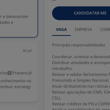
CANDIDATAR-ME
ar e desenvolver
idades e
VAGA
EMPRESA
COMP
Principais responsabilidades
30 jul
Coordenar, orientar e desenvol
Distribuir atividades e acompa
retrabalho.
rior
Presencial
Revisar e validar fechamentos 
Presumido e Simples Nacional.
o conhecimento na
Atuar diretamente nas rotinas
tribuir estrategi
Revisar apurações de ICMS, ICMS-
CSLL.
Revisar créditos de PIS e COFI
Analisar possibilidades de ap