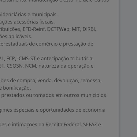
videnciárias e municipais.
ções acessórias fiscais.
ribuições, EFD-Reinf, DCTFWeb, MIT, DIRBI,
s aplicáveis.
nterestaduais de comércio e prestação de
AL, FCP, ICMS-ST e antecipação tributária.
ST, CSOSN, NCM, natureza da operação e
ções de compra, venda, devolução, remessa,
e bonificação.
ços prestados ou tomados em outros municípios
 regimes especiais e oportunidades de economia
ções e intimações da Receita Federal, SEFAZ e