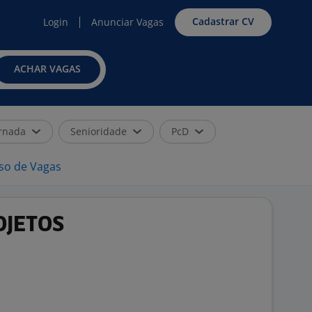
Cadastrar CV
Login
Anunciar Vagas
ACHAR VAGAS
rnada
Senioridade
PcD
iso de Vagas
OJETOS