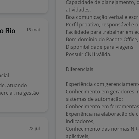
Capacidade de planejamento, 
atividades;
Boa comunicação verbal e escri
Perfil proativo, responsável e 
18 mai
o Rio
Facilidade para trabalhar em eq
Bom domínio do Pacote Office,
Disponibilidade para viagens;
Possuir CNH válida.
Diferenciais
cial
Experiência com gerenciamento
de, atuando
Conhecimento em geradores, no
rcial, na gestão
sistemas de automação;
Conhecimento em ferramentas 
Experiência na elaboração de c
indicadores;
22 jul
Conhecimento das normas NR-1
aplicáveis;