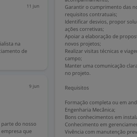
11 jun
Garantir o cumprimento das n
requisitos contratuais;
Identificar desvios, propor s
ações corretivas;
Apoiar a elaboração de propos
alista na
novos projetos;
ciamento de
Realizar visitas técnicas e vi
campo;
Manter uma comunicação clara 
no projeto.
9 jun
Requisitos
Formação completa ou em anda
Engenharia Mecânica;
Bons conhecimentos em instala
r parte do nosso
Conhecimento em gerenciament
a empresa que
Vivência com manutenção preve