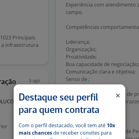
Experiência com atendimento 
campo.
Competências comportamenta
1023 Principais
Liderança;
 a infraestrutura
Organização;
Proatividade;
Boa capacidade de negociação;
Comunicação clara e objetiva;
Senso de ;
3 ago
ração
Capacidade analítica;
Facilidade para resolução de p
Destaque seu perfil
OLUCOES EM
Comprometimento com prazos 
para quem contrata
Modelo de contratação
Com o perfil destacado, você tem até
10x
ior
Contratação na modalidade Pess
mais chances
de receber convites para
Remuneração composta por valor