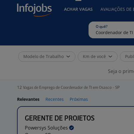
ACHAR VAGAS
AVALIAÇÕES DE
O quê?
Modelo de Trabalho
Km de você
Publ
Seja o prim
12
Vagas de Emprego de Coordenador de TI em Osasco - SP
Relevantes
Recentes
Próximas
GERENTE DE PROJETOS
Powersys
Soluções