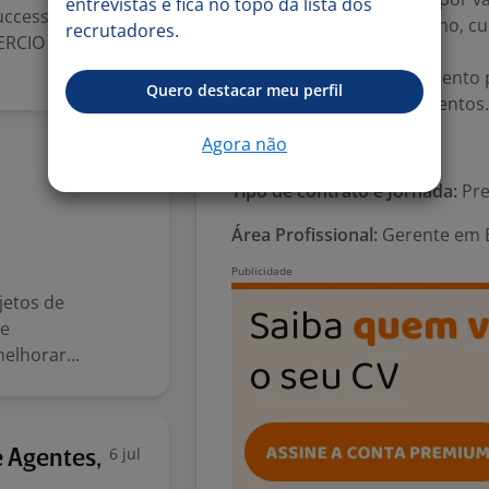
entrevistas e fica no topo da lista dos
uccessFactors
acordo com o desempenho, cu
recrutadores.
ERCIO SERVICOS
projetos;
Oportunidade de crescimento p
Quero destacar meu perfil
diferentes portes e segmentos.
Agora não
Número de vagas:
1
13 jul
Tipo de contrato e Jornada:
Pre
Área Profissional:
Gerente em E
jetos de
de
lhorar...
6 jul
e Agentes,