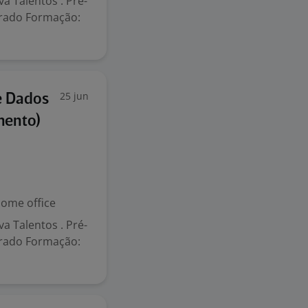
a Talentos . Pré-
etrado Formação:
25 jun
De Dados
mento)
ome office
a Talentos . Pré-
etrado Formação: