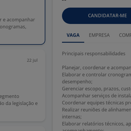
CANDIDATAR-ME
nar e acompanhar
cronogramas,
VAGA
EMPRESA
COMP
Principais responsabilidades
22 jul
Planejar, coordenar e acompan
Elaborar e controlar cronogram
desempenho;
Gerenciar escopo, prazos, custo
Acompanhar serviços de instal
 segmento
Coordenar equipes técnicas pró
ão da legislação e
Realizar reuniões de alinhamen
internas;
Elaborar relatórios técnicos, 
acompanhamento;