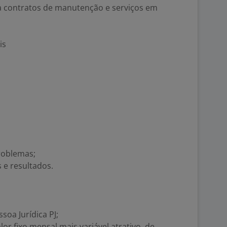
a contratos de manutenção e serviços em
is
roblemas;
e resultados.
oa Jurídica PJ;
 fixo mensal mais variável atrativo, de