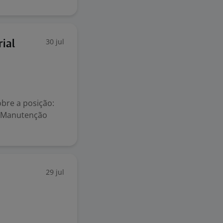
30 jul
ial
bre a posição:
e Manutenção
29 jul