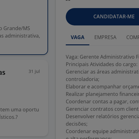
CANDIDATAR-ME
po Grande/MS
as administrativa,
VAGA
EMPRESA
COMP
Vaga: Gerente Administrativo 
Principais Atividades do cargo:
31 jul
Gerenciar as áreas administrat
as
controladoria;
Elaborar e acompanhar orçament
Realizar planejamento financei
Coordenar contas a pagar, cont
Gerenciar contratos com client
 tem uma oportu
Desenvolver relatórios gerenci
sticos.?
decisões;
Coordenar equipe administrati
e alta performance;