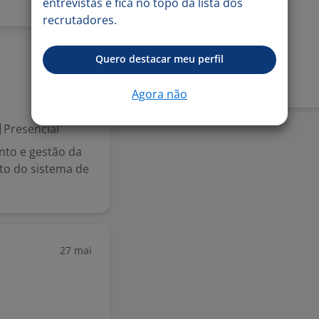
entrevistas e fica no topo da lista dos
Recursos humanos
recrutadores.
Denunciar vaga
Quero destacar meu perfil
15 jun
Agora não
Presencial
to e gestão da
to do sistema de
27 mai