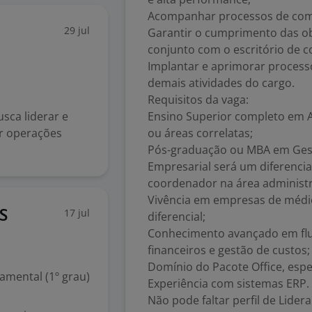
Acompanhar processos de compr
29 jul
Garantir o cumprimento das obr
conjunto com o escritório de c
Implantar e aprimorar processo
demais atividades do cargo.
Requisitos da vaga:
sca liderar e
Ensino Superior completo em A
ar operações
ou áreas correlatas;
Pós-graduação ou MBA em Gest
Empresarial será um diferenci
coordenador na área administra
Vivência em empresas de médi
17 jul
S
diferencial;
Conhecimento avançado em flux
financeiros e gestão de custos;
Domínio do Pacote Office, espe
mental (1º grau)
Experiência com sistemas ERP.
Não pode faltar perfil de Lider