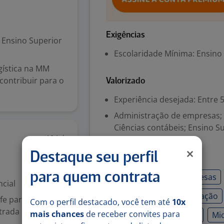
Exigências
Ensino Superior
Escolaridade Mínima: Ensino
gística na MM
contribuir para o
Valorizado
Experiência desejada: Entre 
Administração de empresas; 
Ciências contábeis; Ensino S
10 jul
Destaque seu perfil
Habilidades
para quem contrata
Administração de empresas
cial
Capacidade de coordenação
fe para atuar em
Com o perfil destacado, você tem até
10x
trada e saída de
mais chances
de receber convites para
Indicadores financeiros
Mic