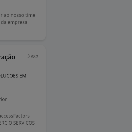
ar ao nosso time
s da empresa.
3 ago
ração
OLUCOES EM
ior
uccessFactors
ERCIO SERVICOS