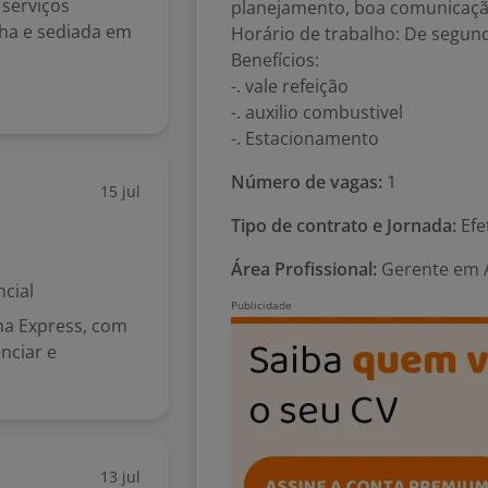
 serviços
planejamento, boa comunicação
ha e sediada em
Horário de trabalho: De segund
Benefícios:
-. vale refeição
-. auxilio combustivel
-. Estacionamento
Número de vagas:
1
15 jul
Tipo de contrato e Jornada:
Efe
Área Profissional:
Gerente em A
cial
na Express, com
nciar e
13 jul