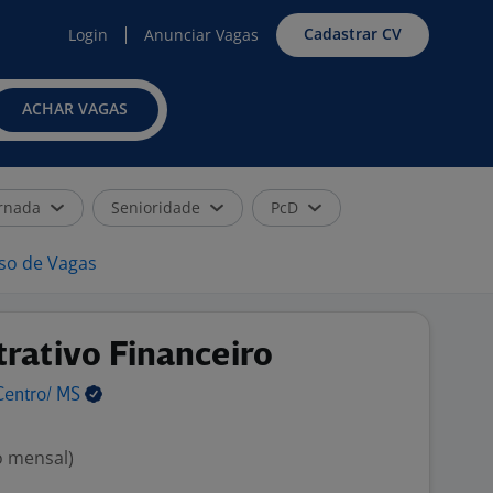
Cadastrar CV
Login
Anunciar Vagas
ACHAR VAGAS
rnada
Senioridade
PcD
iso de Vagas
rativo Financeiro
Centro/
MS
o mensal)