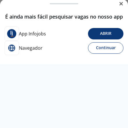
É ainda mais fácil pesquisar vagas no nosso app
App Infojobs
ABRIR
Navegador
Continuar
24 jul
Coordenador Comercial Setor De
Saúde
SEJA
AP
Todo Brasil