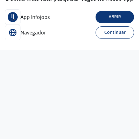
App Infojobs
ABRIR
Navegador
Continuar
28 mai
Pessoa Comprador Sênior
4,5
METARH
São Paulo - SP
R$ 10.000,00 a R$ 10.100,00
Entre 3 e 5 anos
Ensino Superior
Home office
18 mai