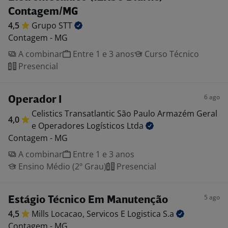
Contagem/MG
4,5
Grupo
STT
Contagem - MG
A combinar
Entre 1 e 3 anos
Curso Técnico
Presencial
6 ago
Operador I
Celistics Transatlantic São Paulo Armazém Geral
4,0
e Operadores Logísticos
Ltda
Contagem - MG
A combinar
Entre 1 e 3 anos
Ensino Médio (2º Grau)
Presencial
5 ago
Estágio Técnico Em Manutenção
4,5
Mills Locacao, Servicos E Logistica
S.a
Contagem - MG