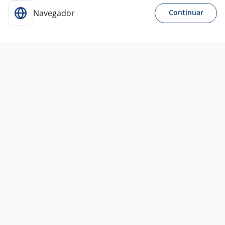
Navegador
Continuar
CONTRATAÇÃO URGENTE
9 jul
Suporte Técnico TI
3,7
TRANSPORTADORA
PACHECO
Contagem - MG
A combinar
Curso Técnico
Presencial
14 jul
Cuidador De Idosos
Andrade & Avelar Consultoria de
RH
Contagem - MG