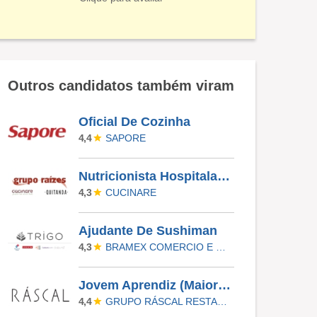
Outros candidatos também viram
Oficial De Cozinha
SAPORE
4,4
Nutricionista Hospitalar – Guarulhos/SP
CUCINARE
4,3
Ajudante De Sushiman
BRAMEX COMERCIO E SERVICOS LTDA
4,3
Jovem Aprendiz (Maiores De 18) - Ráscal Shop. Villa Lobos
GRUPO RÁSCAL RESTAURANTES
4,4