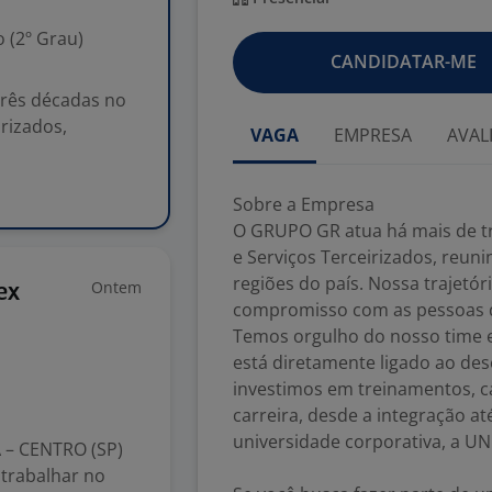
 (2º Grau)
CANDIDATAR-ME
rês décadas no
rizados,
VAGA
EMPRESA
AVAL
Sobre a Empresa
O GRUPO GR atua há mais de t
e Serviços Terceirizados, reun
regiões do país. Nossa trajetór
Ontem
ex
compromisso com as pessoas qu
Temos orgulho do nosso time 
está diretamente ligado ao des
investimos em treinamentos, c
carreira, desde a integração a
universidade corporativa, a UN
– CENTRO (SP)
 trabalhar no