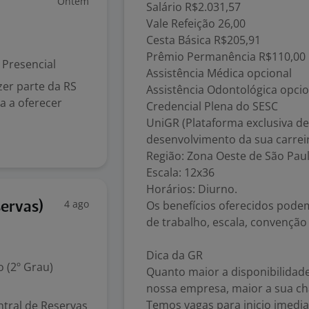
Ontem
Salário R$2.031,57
Vale Refeição 26,00
Cesta Básica R$205,91
Prêmio Permanência R$110,00
Presencial
Assistência Médica opcional
zer parte da RS
Assistência Odontológica opcio
a a oferecer
Credencial Plena do SESC
UniGR (Plataforma exclusiva de
desenvolvimento da sua carreir
Região: Zona Oeste de São Pau
Escala: 12x36
Horários: Diurno.
4 ago
Os benefícios oferecidos podem
ervas)
de trabalho, escala, convenção 
Dica da GR
 (2º Grau)
Quanto maior a disponibilidade
nossa empresa, maior a sua ch
Temos vagas para inicio imedia
ntral de Reservas