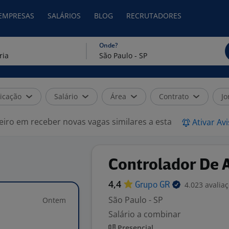
 EMPRESAS
SALÁRIOS
BLOG
RECRUTADORES
Onde?
icação
Salário
Área
Contrato
Jo
eiro em receber novas vagas similares a esta
Ativar Av
Controlador De 
4,4
4.023 avalia
Grupo
GR
São Paulo - SP
Ontem
Salário a combinar
Presencial