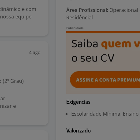
 dinâmico e com
Área Profissional:
Operacional e
 nossa equipe
Residêncial
4 ago
 (2º Grau)
iar
Exigências
nizar e
Escolaridade Mínima: Ensino
Valorizado