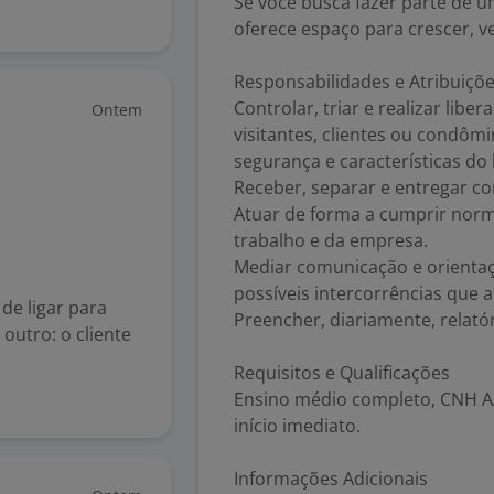
Se você busca fazer parte de u
oferece espaço para crescer, 
Responsabilidades e Atribuiçõ
Controlar, triar e realizar lib
Ontem
visitantes, clientes ou condô
segurança e características do 
Receber, separar e entregar co
Atuar de forma a cumprir norm
trabalho e da empresa.
Mediar comunicação e orientaçõ
possíveis intercorrências que 
de ligar para
Preencher, diariamente, relatór
outro: o cliente
Requisitos e Qualificações
Ensino médio completo, CNH A/B
início imediato.
Informações Adicionais