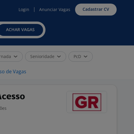
Cadastrar CV
Login
Anunciar Vagas
ACHAR VAGAS
rnada
Senioridade
PcD
iso de Vagas
Acesso
ções