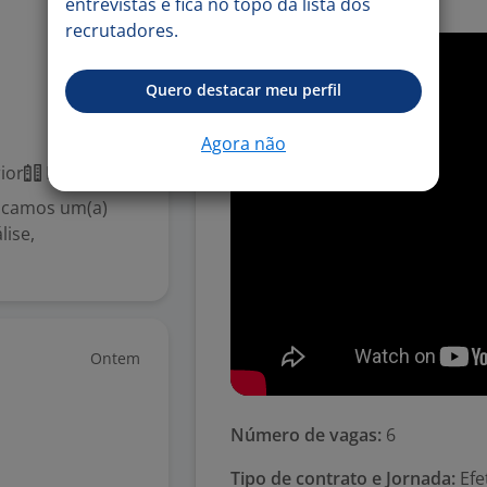
-. Prêmio Assiduídade
entrevistas e fica no topo da lista dos
recrutadores.
1 ago
Quero destacar meu perfil
Agora não
ior
Presencial
scamos um(a)
lise,
Ontem
Número de vagas:
6
Tipo de contrato e Jornada:
Efe