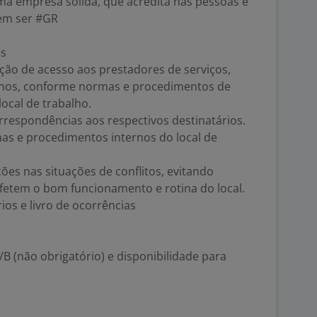
ma empresa sólida, que acredita nas pessoas e
vem ser #GR
es
eração de acesso aos prestadores de serviços,
minos, conforme normas e procedimentos de
local de trabalho.
rrespondências aos respectivos destinatários.
as e procedimentos internos do local de
es nas situações de conflitos, evitando
afetem o bom funcionamento e rotina do local.
ios e livro de ocorrências
 (não obrigatório) e disponibilidade para