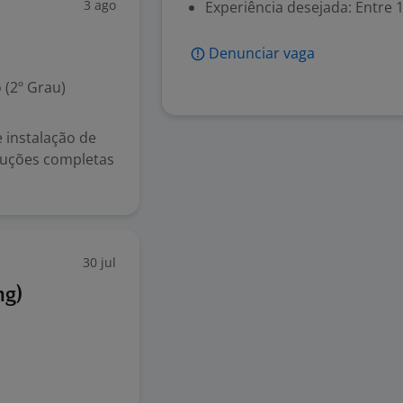
3 ago
Experiência desejada: Entre 1
Denunciar vaga
 (2º Grau)
 instalação de
oluções completas
30 jul
ng)