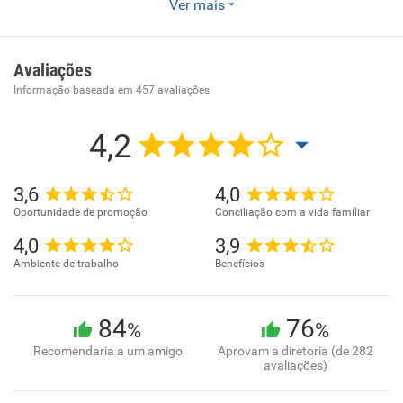
Ver mais
Enviar CV
A RS Serviços oferece soluções em terceirização de
serviços através de um atendimento personalizado,
Avaliações
envolvente e dedicado. Aqui, valorizamos nossos serviços,
Informação baseada em
457
avaliações
nossos profissionais e nossa relação com o cliente.
Prestamos serviços terceirizados que são executados por
4,2
profissionais com treinamentos específicos para cada
função e acompanhamento rigoroso diariamente.
3,6
4,0
Oportunidade de promoção
Conciliação com a vida familiar
4,0
3,9
Ambiente de trabalho
Benefícios
84
76
%
%
Recomendaria a um amigo
Aprovam a diretoria (de 282
avaliações)