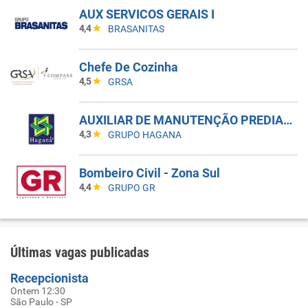
AUX SERVICOS GERAIS I
4,4
BRASANITAS
Chefe De Cozinha
4,5
GRSA
AUXILIAR DE MANUTENÇÃO PREDIAL - 12X36 E 6X1
4,3
GRUPO HAGANA
Bombeiro Civil - Zona Sul
4,4
GRUPO GR
Últimas vagas publicadas
Recepcionista
Ontem 12:30
São Paulo - SP