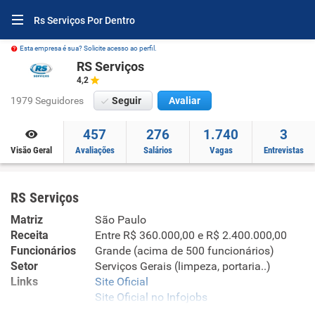
Rs Serviços Por Dentro
Esta empresa é sua? Solicite acesso ao perfil.
RS Serviços
4,2
1979 Seguidores
Seguir
Avaliar
457
276
1.740
3
Visão Geral
Avaliações
Salários
Vagas
Entrevistas
RS Serviços
Matriz
São Paulo
Receita
Entre R$ 360.000,00 e R$ 2.400.000,00
Funcionários
Grande (acima de 500 funcionários)
Setor
Serviços Gerais (limpeza, portaria..)
Links
Site Oficial
Site Oficial no Infojobs