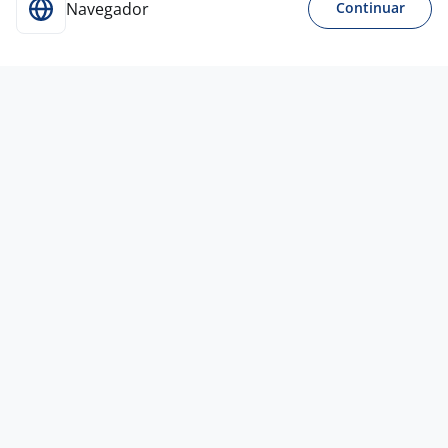
Navegador
Continuar
Para Candidatos
Acesse o site de empregos líder e se candidate a
vagas adequadas ao seu perfil de forma fácil e
rápida.