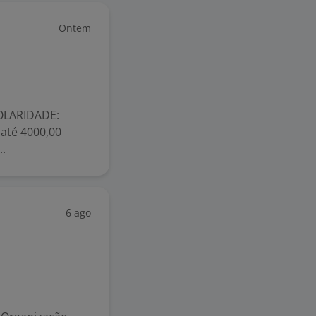
Ontem
COLARIDADE:
té 4000,00
.
6 ago