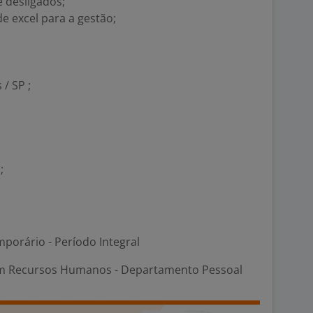
 desligados;
de excel para a gestão;
/ SP ;
;
porário - Período Integral
m Recursos Humanos - Departamento Pessoal