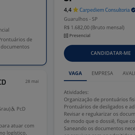
4,4
Carpediem
Consultoria
Guarulhos - SP
R$ 1.682,00 (Bruto mensal)
cial
Presencial
 Prontuários de
os documentos
CANDIDATAR-ME
VAGA
EMPRESA
AVAL
28 mai
CD
Atividades:
Organização de prontuários fis
Prontuários de desligados e ad
Grau)
PcD
Revisar e regukarizar os docum
de modo que o dossiê, fique c
 para atuar com
Saneando os documentos necess
o logístico,