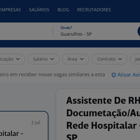
 EMPRESAS
SALÁRIOS
BLOG
RECRUTADORES
Onde?
icação
Salário
Área
Contrato
Jo
eiro em receber novas vagas similares a esta
Ativar Av
Assistente De R
Documetação/Aud
2 jul
Rede Hospitalar 
italar -
SP