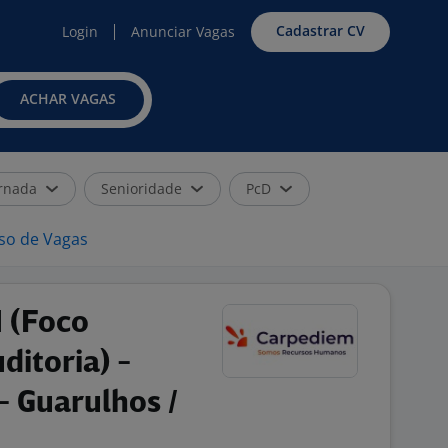
Cadastrar CV
Login
Anunciar Vagas
ACHAR VAGAS
rnada
Senioridade
PcD
iso de Vagas
H (Foco
itoria) -
- Guarulhos /