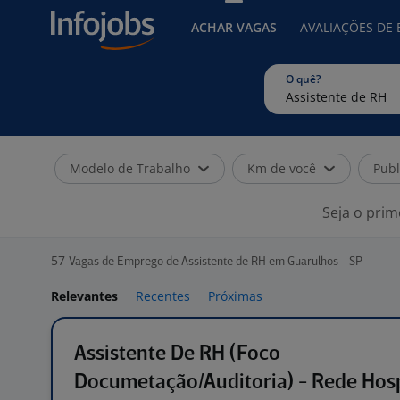
ACHAR VAGAS
AVALIAÇÕES DE
O quê?
Modelo de Trabalho
Km de você
Publ
Seja o prim
57
Vagas de Emprego de Assistente de RH em Guarulhos - SP
Relevantes
Recentes
Próximas
Assistente De RH (Foco
Documetação/Auditoria) - Rede Hosp