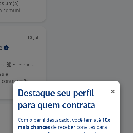
s um(a)
a comuni...
10 jul
OS
ior
Presencial
as e
a contratação.
Destaque seu perfil
para quem contrata
10 jun
Com o perfil destacado, você tem até
10x
mais chances
de receber convites para