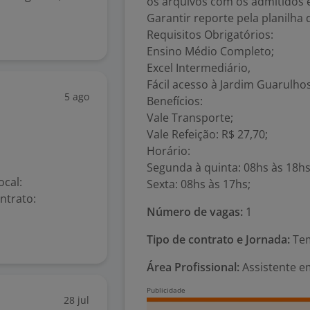
os arquivos com os admitidos e
Garantir reporte pela planilha 
Requisitos Obrigatórios:
Ensino Médio Completo;
Excel Intermediário,
Fácil acesso à Jardim Guarulhos 
5 ago
Benefícios:
Vale Transporte;
Vale Refeição: R$ 27,70;
Horário:
Segunda à quinta: 08hs às 18hs
cal:
Sexta: 08hs às 17hs;
ntrato:
Número de vagas:
1
Tipo de contrato e Jornada:
Tem
Área Profissional:
Assistente e
28 jul