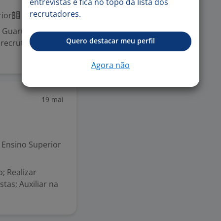
entrevistas e fica no topo da lista dos
recrutadores.
ior
Presencial
m Guarulhos no
Quero destacar meu perfil
 recrutamento e
Agora não
19 mai
Ensino Superior
; Realizar
tas; Auxiliar na