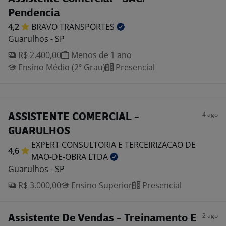
Pendencia
4,2
BRAVO
TRANSPORTES
Guarulhos - SP
R$ 2.400,00
Menos de 1 ano
Ensino Médio (2º Grau)
Presencial
4 ago
ASSISTENTE COMERCIAL -
GUARULHOS
EXPERT CONSULTORIA E TERCEIRIZACAO DE
4,6
MAO-DE-OBRA
LTDA
Guarulhos - SP
R$ 3.000,00
Ensino Superior
Presencial
2 ago
Assistente De Vendas - Treinamento E