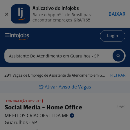
Aplicativo do Infojobs
BAIXAR
Baixe o App nº 1 do Brasil para
encontrar empregos
GRÁTIS!!
Login
291
FILTRAR
Vagas de Emprego de Assistente de Atendimento em Guarulhos - SP
Ativar Aviso de Vagas
CONTRATAÇÃO URGENTE
3 ago
Social Media - Home Office
MF ELLOS CRIACOES LTDA
ME
Guarulhos - SP