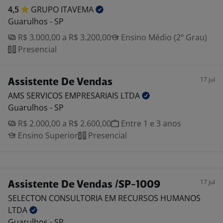
4,5
GRUPO
ITAVEMA
Guarulhos - SP
R$ 3.000,00 a R$ 3.200,00
Ensino Médio (2º Grau)
Presencial
17 jul
Assistente De Vendas
AMS SERVICOS EMPRESARIAIS
LTDA
Guarulhos - SP
R$ 2.000,00 a R$ 2.600,00
Entre 1 e 3 anos
Ensino Superior
Presencial
17 jul
Assistente De Vendas /SP-1009
SELECTON CONSULTORIA EM RECURSOS HUMANOS
LTDA
Guarulhos - SP