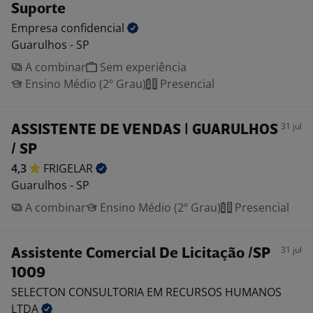
Suporte
Empresa
confidencial
Guarulhos - SP
A combinar
Sem experiência
Ensino Médio (2º Grau)
Presencial
31 jul
ASSISTENTE DE VENDAS | GUARULHOS
/ SP
4,3
FRIGELAR
Guarulhos - SP
A combinar
Ensino Médio (2º Grau)
Presencial
31 jul
Assistente Comercial De Licitação /SP
1009
SELECTON CONSULTORIA EM RECURSOS HUMANOS
LTDA