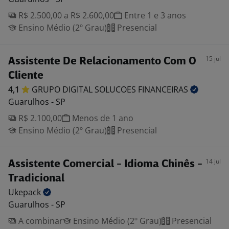
R$ 2.500,00 a R$ 2.600,00
Entre 1 e 3 anos
Ensino Médio (2º Grau)
Presencial
15 jul
Assistente De Relacionamento Com O
Cliente
4,1
GRUPO DIGITAL SOLUCOES
FINANCEIRAS
Guarulhos - SP
R$ 2.100,00
Menos de 1 ano
Ensino Médio (2º Grau)
Presencial
14 jul
Assistente Comercial - Idioma Chinês -
Tradicional
Ukepack
Guarulhos - SP
A combinar
Ensino Médio (2º Grau)
Presencial