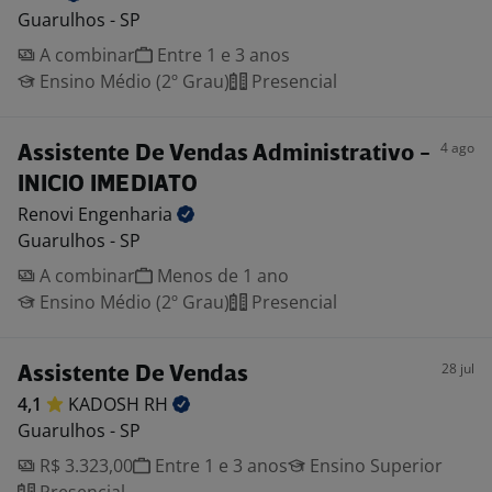
Guarulhos - SP
A combinar
Entre 1 e 3 anos
Ensino Médio (2º Grau)
Presencial
4 ago
Assistente De Vendas Administrativo -
INICIO IMEDIATO
Renovi
Engenharia
Guarulhos - SP
A combinar
Menos de 1 ano
Ensino Médio (2º Grau)
Presencial
28 jul
Assistente De Vendas
4,1
KADOSH
RH
Guarulhos - SP
R$ 3.323,00
Entre 1 e 3 anos
Ensino Superior