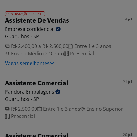
CONTRATAÇÃO URGENTE
14 jul
Assistente De Vendas
Empresa
confidencial
Guarulhos - SP
R$ 2.400,00 a R$ 2.600,00
Entre 1 e 3 anos
Ensino Médio (2º Grau)
Presencial
Vagas semelhantes
21 jul
Assistente Comercial
Pandora
Embalagens
Guarulhos - SP
R$ 2.500,00
Entre 1 e 3 anos
Ensino Superior
Presencial
20 jul
Assistente Comercial