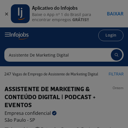
Aplicativo do Infojobs
BAIXAR
Baixe o App nº 1 do Brasil para
encontrar empregos
GRÁTIS!!
Login
247
FILTRAR
Vagas de Emprego de Assistente de Marketing Digital
Ontem
ASSISTENTE DE MARKETING &
CONTEÚDO DIGITAL | PODCAST +
EVENTOS
Empresa
confidencial
São Paulo - SP