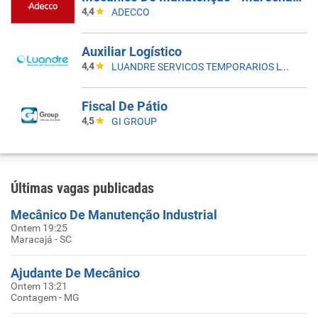
4,4
ADECCO
Auxiliar Logístico
4,4
LUANDRE SERVICOS TEMPORARIOS LTDA. (C-I)
Fiscal De Pátio
4,5
GI GROUP
Últimas vagas publicadas
Mecânico De Manutenção Industrial
Ontem 19:25
Maracajá - SC
Ajudante De Mecânico
Ontem 13:21
Contagem - MG