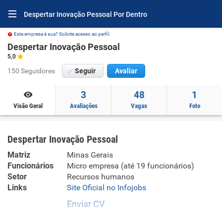
Despertar Inovação Pessoal Por Dentro
Esta empresa é sua? Solicite acesso ao perfil.
Despertar Inovação Pessoal
5,0
150 Seguidores
Seguir
Avaliar
3
48
1
Visão Geral
Avaliações
Vagas
Foto
Despertar Inovação Pessoal
Matriz
Minas Gerais
Funcionários
Micro empresa (até 19 funcionários)
Setor
Recursos humanos
Links
Site Oficial no Infojobs
Enviar CV