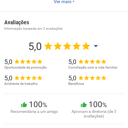
Somos uma empresa de recrutamento e seleção.
Ver mais
Realizamos a conexão entre talentos e empresas,
proporcionarmos a empregabilidade.
Avaliações
Informação baseada em
3
avaliações
5,0
5,0
5,0
Oportunidade de promoção
Conciliação com a vida familiar
5,0
5,0
Ambiente de trabalho
Benefícios
100
100
%
%
Recomendaria a um amigo
Aprovam a diretoria (de 3
avaliações)