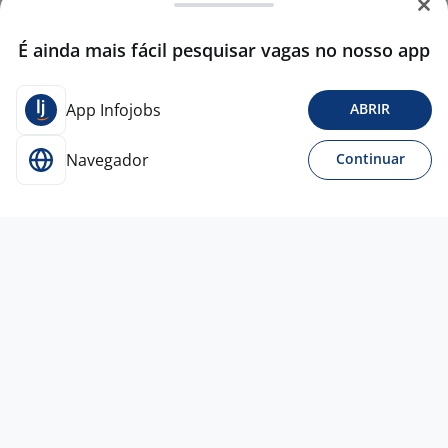
É ainda mais fácil pesquisar vagas no nosso app
App Infojobs
ABRIR
Navegador
Continuar
Ontem
Líder Operações De Loja - Morumbi
4,4
GPA
Todo Brasil
A combinar
Entre 1 e 3 anos
Ensino Médio (2º Grau)
Presencial