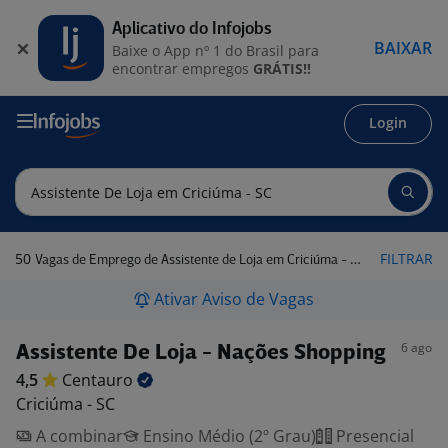
Aplicativo do Infojobs
BAIXAR
Baixe o App nº 1 do Brasil para
encontrar empregos
GRÁTIS!!
Login
50
FILTRAR
Vagas de Emprego de Assistente de Loja em Criciúma - SC
Ativar Aviso de Vagas
6 ago
Assistente De Loja - Nações Shopping
4,5
Centauro
Criciúma - SC
A combinar
Ensino Médio (2º Grau)
Presencial