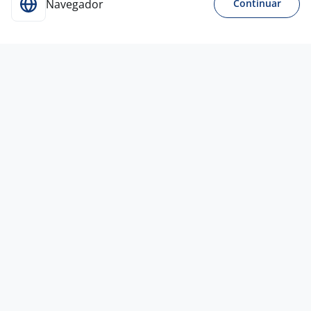
Navegador
Continuar
CONTRATAÇÃO URGENTE
24 jul
Assistente/Secretária Jurídica
Empresa
confidencial
Porto Alegre - RS
A combinar
Menos de 1 ano
Ensino Superior
Presencial
20 jul
Desenvolvedor PHP Pleno
4,2
MUV RECURSOS
HUMANOS
Porto Alegre - RS