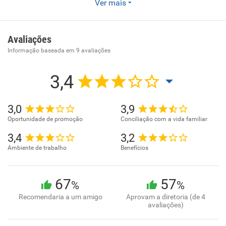
Há mais de 12 anos atuando no mercado, somos
Ver mais
especialistas em combater juros abusivos de qualquer
dívida bancária. Atuamos em todo Brasil, assessorando
financeiramente e juridicamente nossos clientes com
Avaliações
revisões contratuais transformando os desastres em
Informação baseada em
9
avaliações
oportunidades.
3,4
3,0
3,9
Oportunidade de promoção
Conciliação com a vida familiar
3,4
3,2
Ambiente de trabalho
Benefícios
67
57
%
%
Recomendaria a um amigo
Aprovam a diretoria (de 4
avaliações)