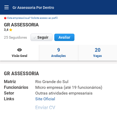
Gr Assessoria Por Dentro
Esta empresa é sua? Solicite acesso ao perfil.
GR ASSESSORIA
3,4
25 Seguidores
Seguir
Avaliar
9
20
Visão Geral
Avaliações
Vagas
GR ASSESSORIA
Matriz
Rio Grande do Sul
Funcionários
Micro empresa (até 19 funcionários)
Setor
Outras atividades empresariais
Links
Site Oficial
Enviar CV