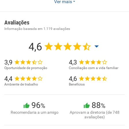
Ver mais
A Empresa Brasileira de Tecnologia e Administração de
Convênios (Embratec) atua com prestação de serviços
financeiros e no rastreamento e gerenciamento de frota de
Avaliações
veículos leves e pesados. Também faz parte do grupo a
Informação baseada em
1.119
avaliações
Good Card, uma operadora de cartão de benefícios que
administra vale-refeição, vale-presente e vale combustível.
4,6
3,9
4,3
Oportunidade de promoção
Conciliação com a vida familiar
4,4
4,6
Ambiente de trabalho
Benefícios
96
88
%
%
Recomendaria a um amigo
Aprovam a diretoria (de 748
avaliações)