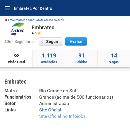
Embratec Por Dentro
Esta empresa é sua? Solicite acesso ao perfil.
Embratec
4,6
1062 Seguidores
Seguir
Avaliar
1.119
91
14
Visão Geral
Avaliações
Salários
Vagas
Embratec
Matriz
Rio Grande do Sul
Funcionários
Grande (acima de 500 funcionários)
Setor
Administração
Links
Site Oficial
Site Oficial no Infojobs
Enviar CV