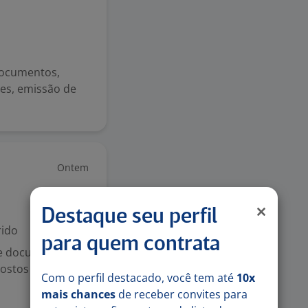
 documentos,
tes, emissão de
Ontem
Destaque seu perfil
ido
para quem contrata
 de documentos
postos e
Com o perfil destacado, você tem até
10x
mais chances
de receber convites para