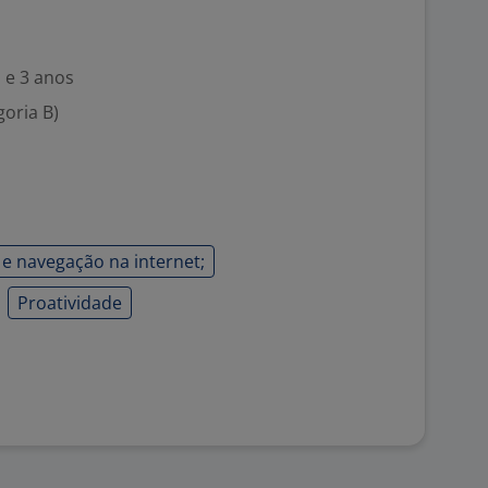
 e 3 anos
goria B)
e navegação na internet;
Proatividade