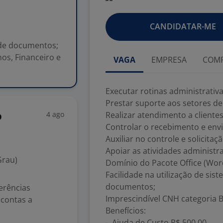
CANDIDATAR-ME
 de documentos;
os, Financeiro e
VAGA
EMPRESA
COMP
Executar rotinas administrati
Prestar suporte aos setores de
4 ago
Realizar atendimento a clientes
o
Controlar o recebimento e env
Auxiliar no controle e solicitaç
Apoiar as atividades administra
Grau)
Domínio do Pacote Office (Word
Facilidade na utilização de sis
documentos;
erências
Imprescindível CNH categoria B
 contas a
Benefícios:
-. Ajuda de Custo R$ 500,00