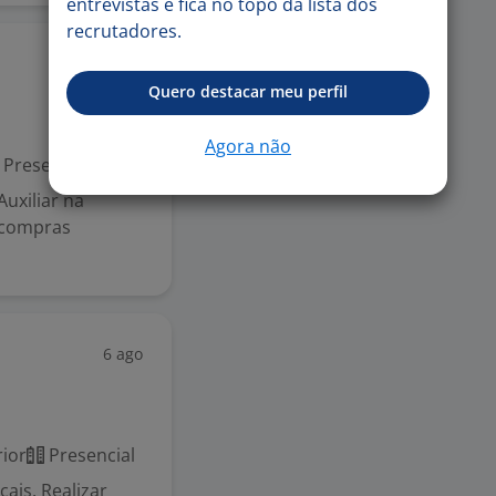
entrevistas e fica no topo da lista dos
recrutadores.
6 ago
Quero destacar meu perfil
Agora não
Presencial
uxiliar na
 compras
6 ago
ior
Presencial
cais. Realizar