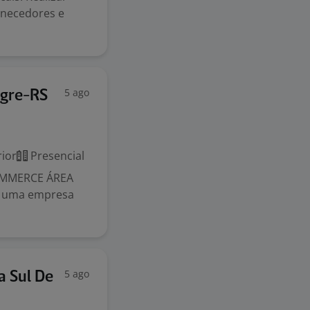
rnecedores e
5 ago
egre-RS
ior
Presencial
OMMERCE ÁREA
m uma empresa
5 ago
a Sul De