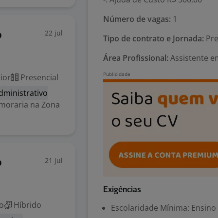
Número de vagas:
1
22 jul
o
Tipo de contrato e Jornada:
Pre
Área Profissional:
Assistente em
ior
Presencial
dministrativo
oraria na Zona
21 jul
o
Exigências
o
Híbrido
Escolaridade Mínima: Ensino