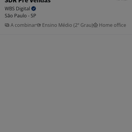
SDR Pré Vendas
WBS
Digital
São Paulo - SP
A combinar
Ensino Médio (2º Grau)
Home office