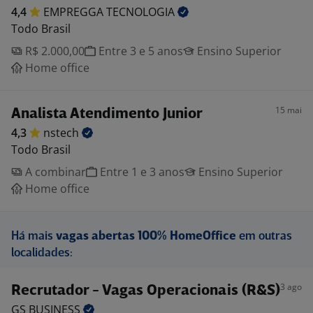
4,4
EMPREGGA
TECNOLOGIA
Todo Brasil
R$ 2.000,00
Entre 3 e 5 anos
Ensino Superior
Home office
15 mai
Analista Atendimento Junior
4,3
nstech
Todo Brasil
A combinar
Entre 1 e 3 anos
Ensino Superior
Home office
Há mais
vagas abertas 100% HomeOffice
em outras
localidades:
3 ago
Recrutador - Vagas Operacionais (R&S)
GS
BUSINESS