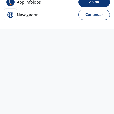
App Infojobs
ABRIR
Navegador
Continuar
8 ago
Executivo De Vendas - Imóvel
Empresa
confidencial
São Paulo - SP
A combinar
Sem experiência
Ensino Médio (2º Grau)
Presencial
Vagas semelhantes
8 ago
Analista De Estoque Junior.