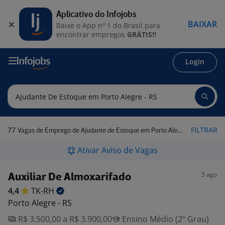
Aplicativo do Infojobs
BAIXAR
Baixe o App nº 1 do Brasil para
encontrar empregos
GRÁTIS!!
Login
77
FILTRAR
Vagas de Emprego de Ajudante de Estoque em Porto Alegre - RS
Ativar Aviso de Vagas
5 ago
Auxiliar De Almoxarifado
4,4
TK-RH
Porto Alegre - RS
R$ 3.500,00 a R$ 3.900,00
Ensino Médio (2º Grau)