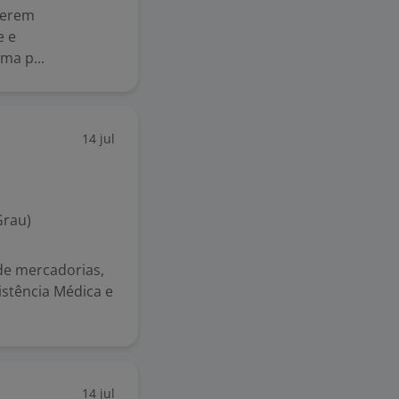
serem
e e
ma p...
14 jul
Grau)
de mercadorias,
istência Médica e
14 jul