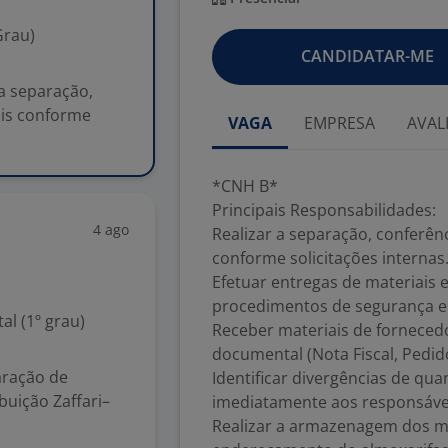
Grau)
CANDIDATAR-ME
a separação,
ais conforme
VAGA
EMPRESA
AVAL
*CNH B*
Principais Responsabilidades:
4 ago
Realizar a separação, conferên
conforme solicitações internas
Efetuar entregas de materiais
procedimentos de segurança e l
l (1º grau)
Receber materiais de fornecedor
documental (Nota Fiscal, Pedi
aração de
Identificar divergências de qu
buição Zaffari–
imediatamente aos responsáve
Realizar a armazenagem dos ma