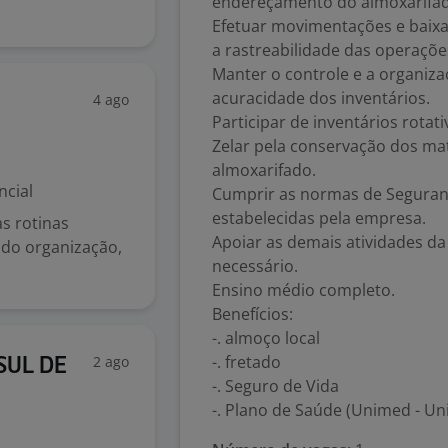
endereçamento do almoxarifa
Efetuar movimentações e baixa
a rastreabilidade das operaçõe
Manter o controle e a organiza
acuracidade dos inventários.
4 ago
Participar de inventários rotati
Zelar pela conservação dos mat
almoxarifado.
ncial
Cumprir as normas de Seguran
estabelecidas pela empresa.
s rotinas
Apoiar as demais atividades da
ndo organização,
necessário.
Ensino médio completo.
Benefícios:
-. almoço local
-. fretado
2 ago
 SUL DE
-. Seguro de Vida
-. Plano de Saúde (Unimed - Un