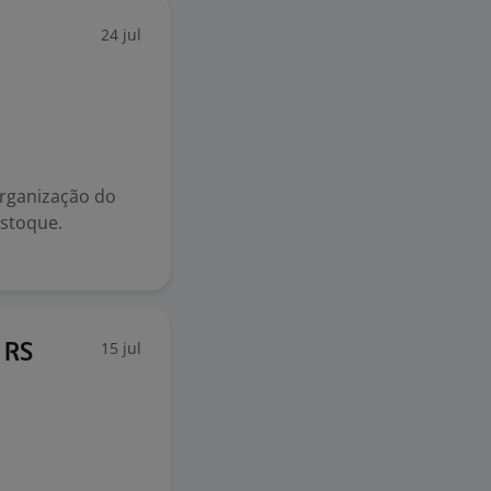
24 jul
organização do
estoque.
15 jul
- RS