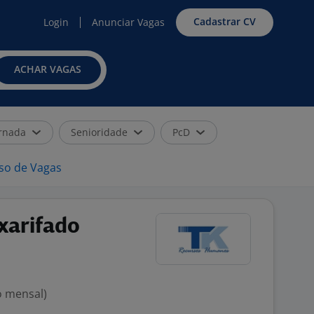
Cadastrar CV
Login
Anunciar Vagas
ACHAR VAGAS
rnada
Senioridade
PcD
iso de Vagas
xarifado
o mensal)