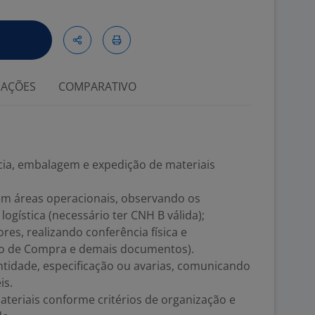
IAÇÕES
COMPARATIVO
cia, embalagem e expedição de materiais
.
 em áreas operacionais, observando os
ogística (necessário ter CNH B válida);
es, realizando conferência física e
do de Compra e demais documentos).
antidade, especificação ou avarias, comunicando
is.
teriais conforme critérios de organização e