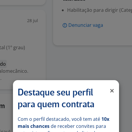
Habilitação para dirigir (Cate
28 jul
Denunciar vaga
l (1º grau)
ado
alomecânico.
.
Destaque seu perfil
para quem contrata
27 jul
ém
Com o perfil destacado, você tem até
10x
mais chances
de receber convites para
Grau)