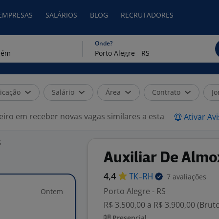
 EMPRESAS
SALÁRIOS
BLOG
RECRUTADORES
Onde?
icação
Salário
Área
Contrato
Jo
eiro em receber novas vagas similares a esta
Ativar Av
S
Auxiliar De Almo
4,4
7 avaliações
TK-RH
Porto Alegre - RS
Ontem
R$ 3.500,00 a R$ 3.900,00 (Brut
Presencial