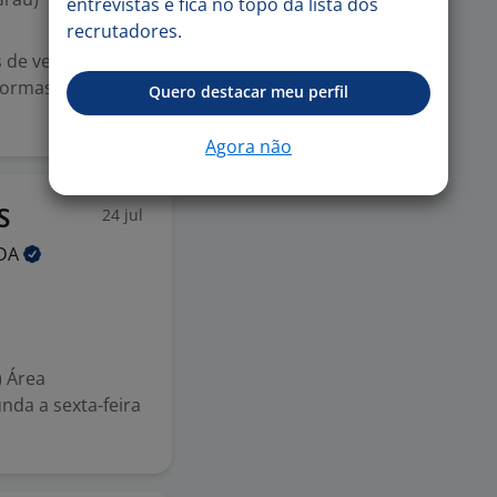
entrevistas e fica no topo da lista dos
recrutadores.
 de venda de
formas
Quero destacar meu perfil
Agora não
24 jul
S
DA
) Área
unda a sexta-feira