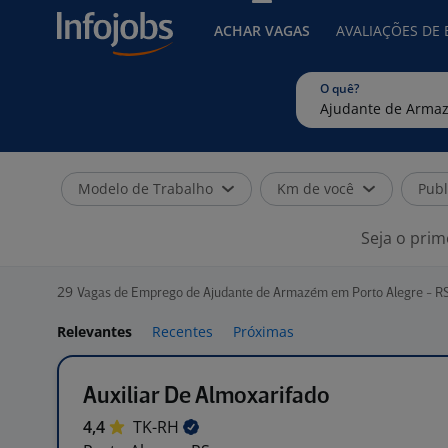
ACHAR VAGAS
AVALIAÇÕES DE
O quê?
Modelo de Trabalho
Km de você
Publ
Seja o prim
29
Vagas de Emprego de Ajudante de Armazém em Porto Alegre - R
Relevantes
Recentes
Próximas
Auxiliar De Almoxarifado
4,4
TK-RH