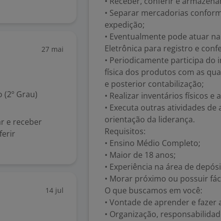
• Receber, conferir e armazen
• Separar mercadorias conforme
expedição;
• Eventualmente pode atuar n
Eletrônica para registro e con
27 mai
• Periodicamente participa do 
física dos produtos com as qua
e posterior contabilização;
 (2º Grau)
• Realizar inventários físicos e
• Executa outras atividades de
orientação da liderança.
r e receber
Requisitos:
ferir
• Ensino Médio Completo;
• Maior de 18 anos;
• Experiência na área de depósi
• Morar próximo ou possuir fá
O que buscamos em você:
14 jul
• Vontade de aprender e fazer a
• Organização, responsabilidade