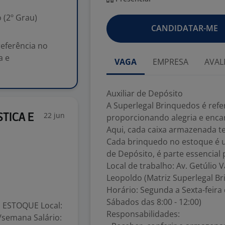
 (2º Grau)
CANDIDATAR-ME
referência no
a e
VAGA
EMPRESA
AVAL
Auxiliar de Depósito
A Superlegal Brinquedos é ref
22 jun
TICA E
proporcionando alegria e enca
Aqui, cada caixa armazenada te
Cada brinquedo no estoque é u
de Depósito, é parte essencial
Local de trabalho: Av. Getúlio V
Leopoldo (Matriz Superlegal B
Horário: Segunda a Sexta-feira 
Sábados das 8:00 - 12:00)
 ESTOQUE Local:
Responsabilidades:
/semana Salário: