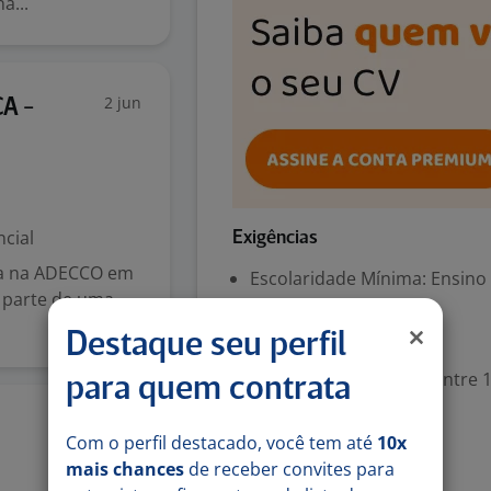
a...
2 jun
A -
cial
Exigências
ica na ADECCO em
Escolaridade Mínima: Ensino
r parte de uma
Destaque seu perfil
Valorizado
Experiência desejada: Entre 1
para quem contrata
31 mai
Denunciar vaga
Com o perfil destacado, você tem até
10x
mais chances
de receber convites para