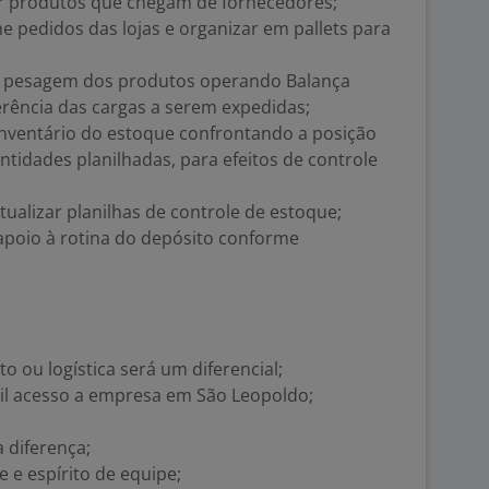
ar produtos que chegam de fornecedores;
 pedidos das lojas e organizar em pallets para
a pesagem dos produtos operando Balança
ferência das cargas a serem expedidas;
inventário do estoque confrontando a posição
ntidades planilhadas, para efeitos de controle
 atualizar planilhas de controle de estoque;
 apoio à rotina do depósito conforme
to ou logística será um diferencial;
cil acesso a empresa em São Leopoldo;
 diferença;
 e espírito de equipe;