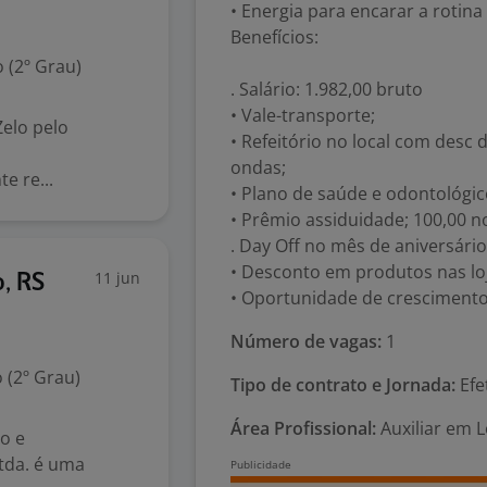
• Energia para encarar a rotin
Benefícios:
 (2º Grau)
. Salário: 1.982,00 bruto
• Vale-transporte;
elo pelo
• Refeitório no local com desc 
ondas;
e re...
• Plano de saúde e odontológic
• Prêmio assiduidade; 100,00 n
. Day Off no mês de aniversário
• Desconto em produtos nas lo
11 jun
o, RS
• Oportunidade de crescimento
Número de vagas:
1
 (2º Grau)
Tipo de contrato e Jornada:
Efe
Área Profissional:
Auxiliar em 
o e
tda. é uma