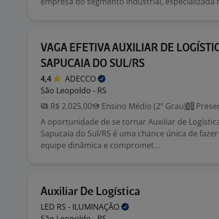
empresa do segmento industrial, especializada n
VAGA EFETIVA AUXILIAR DE LOGÍSTIC
SAPUCAIA DO SUL/RS
4,4
ADECCO
São Leopoldo - RS
R$ 2.025,00
Ensino Médio (2º Grau)
Presen
A oportunidade de se tornar Auxiliar de Logíst
Sapucaia do Sul/RS é uma chance única de faze
equipe dinâmica e compromet...
Auxiliar De Logística
LED RS -
ILUMINAÇÃO
São Leopoldo - RS