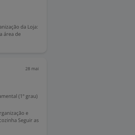
nização da Loja:
na área de
28 mai
mental (1º grau)
organização e
cozinha Seguir as