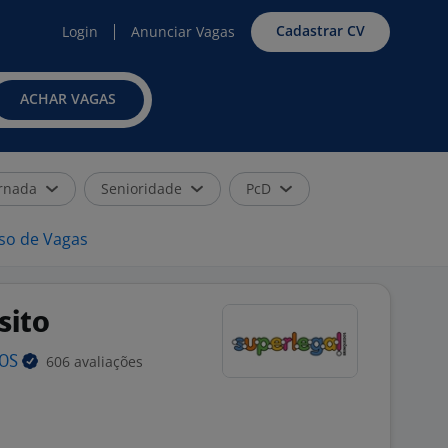
Cadastrar CV
Login
Anunciar Vagas
ACHAR VAGAS
rnada
Senioridade
PcD
iso de Vagas
sito
606 avaliações
DOS