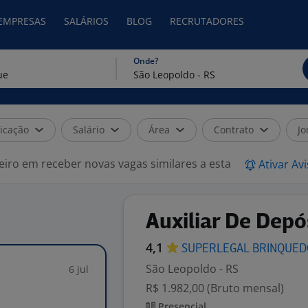
 EMPRESAS
SALÁRIOS
BLOG
RECRUTADORES
Onde?
icação
Salário
Área
Contrato
Jo
eiro em receber novas vagas similares a esta
Ativar Av
Auxiliar De Depó
4,1
SUPERLEGAL
BRINQUE
São Leopoldo - RS
6 jul
R$ 1.982,00 (Bruto mensal)
Presencial