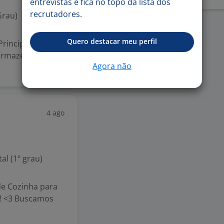
entrevistas e fica no topo da lista dos
recrutadores.
Grau)
Quero destacar meu perfil
rincipais
e armazenamento
Agora não
4 ago
l (1º grau)
de Cozinha para
o! <3 Buscamos