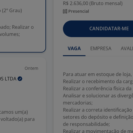
R$ 2.636,00 (Bruto mensal)
 (2º Grau)
Presencial
ado; Realizar o
CANDIDATAR-ME
 volumes;
VAGA
EMPRESA
AVAL
Ontem
Para atuar em estoque de loja,
OS
LTDA
Realizar o recebimento da car
Realizar a conferência física d
Analisar e solucionar as diver
mercadorias;
Realizar a correta identifica
scamos um(a)
setores do depósito e definiç
 voltado(a) para
de responsabilidade;
Realizar a movimentação de m