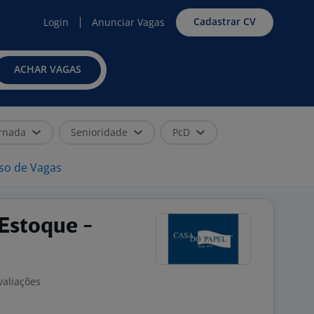
Cadastrar CV
Login
Anunciar Vagas
ACHAR VAGAS
rnada
Senioridade
PcD
iso de Vagas
Estoque -
valiações