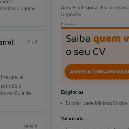
dades:
Área Profissional:
Encarregado 
rganizar a equipe
Depósito
31 jul
rro||
Presencial
rantindo o
dos no Guia de
Exigências
Escolaridade Mínima: Ensino
Valorizado
Ontem