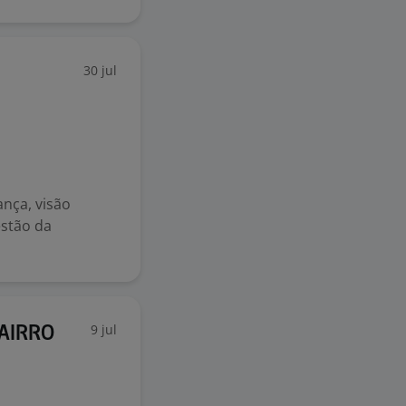
30 jul
ança, visão
estão da
9 jul
BAIRRO