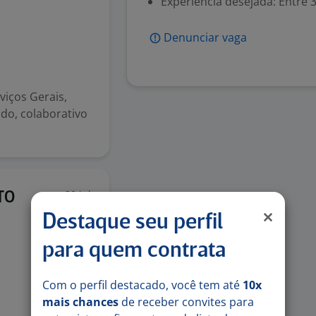
Experiência desejada: Entre 3
Denunciar vaga
viços Gerais,
o, colaborativo
30 jul
TO
Destaque seu perfil
para quem contrata
Com o perfil destacado, você tem até
10x
mais chances
de receber convites para