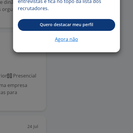
entrevistas e fica no topo da lista dos
 e dinâmico para
recrutadores.
 orgulho de ser
Quero destacar meu perfil
Agora não
27 jul
ior
Presencial
 uma empresa
ças para
24 jul