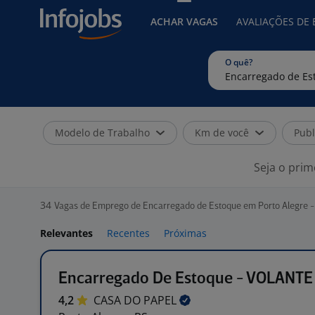
ACHAR VAGAS
AVALIAÇÕES DE
O quê?
Modelo de Trabalho
Km de você
Publ
Seja o prim
34
Vagas de Emprego de Encarregado de Estoque em Porto Alegre -
Relevantes
Recentes
Próximas
Encarregado De Estoque - VOLANTE
4,2
CASA DO
PAPEL