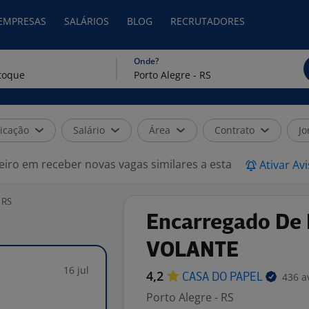
 EMPRESAS
SALÁRIOS
BLOG
RECRUTADORES
Onde?
icação
Salário
Área
Contrato
Jo
eiro em receber novas vagas similares a esta
Ativar Av
 RS
Encarregado De 
VOLANTE
16 jul
4,2
436 a
CASA DO
PAPEL
Porto Alegre - RS