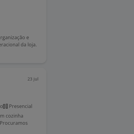
organização e
racional da loja.
23 jul
co
Presencial
em cozinha
. Procuramos