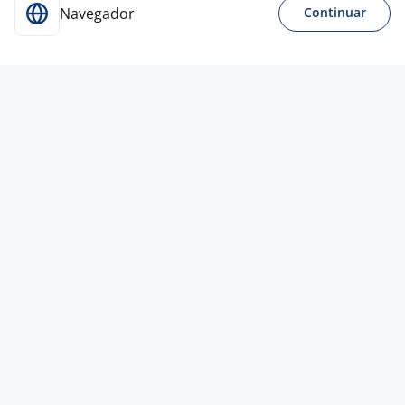
Navegador
Continuar
Para Candidatos
Acesse o site de empregos líder e se candidate a
vagas adequadas ao seu perfil de forma fácil e
rápida.