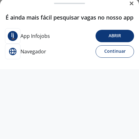
É ainda mais fácil pesquisar vagas no nosso app
App Infojobs
ABRIR
Navegador
Continuar
16 jul
Operador De Monitoramento -
Atendente Portaria Remota
4,0
Empresa
confidencial
Porto Alegre - RS