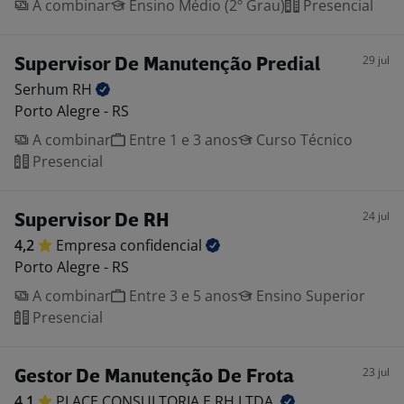
A combinar
Ensino Médio (2º Grau)
Presencial
29 jul
Supervisor De Manutenção Predial
Serhum
RH
Porto Alegre - RS
A combinar
Entre 1 e 3 anos
Curso Técnico
Presencial
24 jul
Supervisor De RH
4,2
Empresa
confidencial
Porto Alegre - RS
A combinar
Entre 3 e 5 anos
Ensino Superior
Presencial
23 jul
Gestor De Manutenção De Frota
4,1
PLACE CONSULTORIA E RH
LTDA.