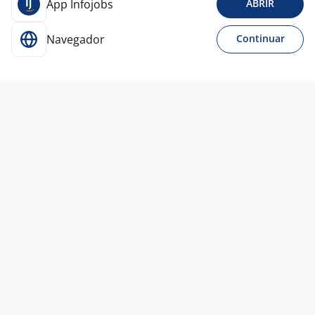
App Infojobs
ABRIR
Navegador
Continuar
20 mai
Vendedor
DANIEL JOSE
SOARES
Todo Brasil
R$ 2.000,00 a R$ 5.000,00
Sem experiência
Ensino Médio (2º Grau)
Home office
1 set
Vendedor - Home Office
Michel H Frantz
LTDA