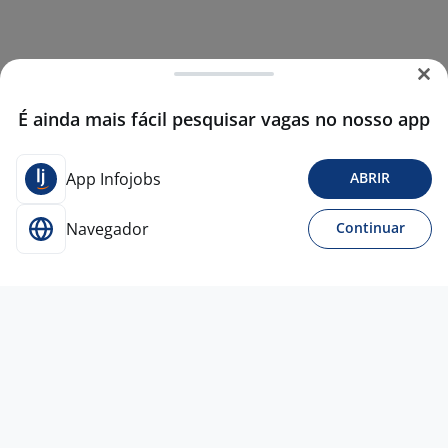
É ainda mais fácil pesquisar vagas no nosso app
App Infojobs
ABRIR
Navegador
Continuar
23 jul
Coordenador De RH
4,3
Empresa
confidencial