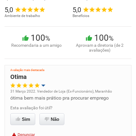
5,0
5,0
Ambiente de trabalho
Benefícios
100
100
%
%
Recomendaria a um amigo
Aprovam a diretoria (de 2
avaliações)
Avaliação mais destacada
Otima
31 Março 2022. Vendedor de Loja (Ex-Funcionário), Maranhão
ótima bem mais prático pra procurar emprego
Oportunidade de promoção
Esta avaliação foi útil?
Ambiente de trabalho
Sim
Não
Conciliação com a vida familiar
Denunciar