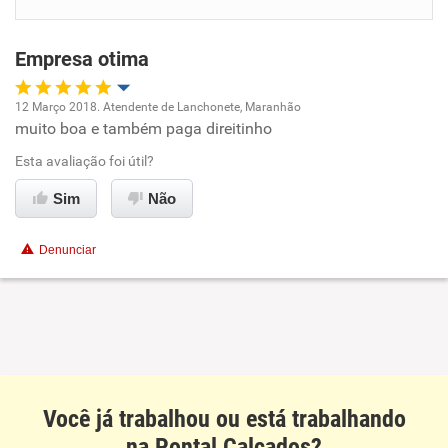
Benefícios
Empresa otima
Recomenda esta empresa
Recomenda a diretoria
12 Março 2018. Atendente de Lanchonete, Maranhão
muito boa e também paga direitinho
Oportunidade de promoção
Esta avaliação foi útil?
Ambiente de trabalho
Sim
Não
Conciliação com a vida familiar
Denunciar
Benefícios
Recomenda esta empresa
Recomenda a diretoria
Você já trabalhou ou está trabalhando
na Pontal Calçados?