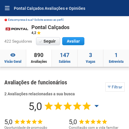
Pontal Calçados Avaliações e Opiniões
Esta empresa é sua? Solicite acesso ao perfil.
Pontal Calçados
4,2
422 Seguidores
Seguir
Avaliar
890
147
3
1
Visão Geral
Avaliações
Salários
Vagas
Entrevista
Avaliações de funcionários
Filtrar
2 Avaliações relacionadas a sua busca
5,0
5,0
5,0
Oportunidade de promoção
Conciliação com a vida familiar