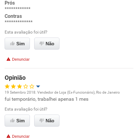
Prós
************
Ambiente de trabalho
Contras
*************
Conciliação com a vida familiar
Esta avaliação foi útil?
Benefícios
Sim
Não
Recomenda esta empresa
Denunciar
Opinião
19 Setembro 2018. Vendedor de Loja (Ex-Funcionário), Rio de Janeiro
fui temporário, trabalhei apenas 1 mes
Oportunidade de promoção
Esta avaliação foi útil?
Ambiente de trabalho
Sim
Não
Conciliação com a vida familiar
Denunciar