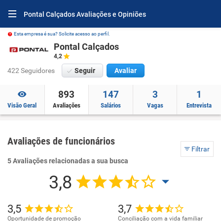
Pontal Calçados Avaliações e Opiniões
Esta empresa é sua? Solicite acesso ao perfil.
Pontal Calçados
4,2
422 Seguidores
Seguir
Avaliar
893
147
3
1
Visão Geral
Avaliações
Salários
Vagas
Entrevista
Avaliações de funcionários
Filtrar
5 Avaliações relacionadas a sua busca
3,8
3,5
3,7
Oportunidade de promoção
Conciliação com a vida familiar