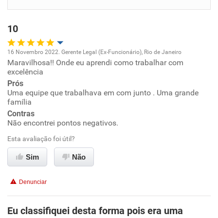
Benefícios
10
Recomenda esta empresa
Recomenda a diretoria
16 Novembro 2022. Gerente Legal (Ex-Funcionário), Rio de Janeiro
Maravilhosa!! Onde eu aprendi como trabalhar com
Oportunidade de promoção
excelência
Prós
Ambiente de trabalho
Uma equipe que trabalhava em com junto . Uma grande
família
Conciliação com a vida familiar
Contras
Não encontrei pontos negativos.
Benefícios
Esta avaliação foi útil?
Sim
Não
Recomenda esta empresa
Recomenda a diretoria
Denunciar
Eu classifiquei desta forma pois era uma