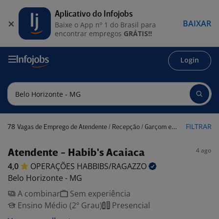
Aplicativo do Infojobs
BAIXAR
Baixe o App nº 1 do Brasil para
encontrar empregos
GRÁTIS!!
Login
78
FILTRAR
Vagas de Emprego de Atendente / Recepção / Garçom em Belo Horizonte - MG
4 ago
Atendente - Habib's Acaiaca
4,0
OPERAÇÕES
HABBIBS/RAGAZZO
Belo Horizonte - MG
A combinar
Sem experiência
Ensino Médio (2º Grau)
Presencial