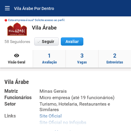
Vila Árabe Por Dentro
Esta empresa é sua? Solicite acesso ao perfil.
Vila Árabe
58 Seguidores
Seguir
Avaliar
1
3
2
Visão Geral
Avaliação
Vagas
Entrevistas
Vila Árabe
Matriz
Minas Gerais
Funcionários
Micro empresa (até 19 funcionários)
Setor
Turismo, Hotelaria, Restaurantes e
Similares
Links
Site Oficial
Site Oficial no Infojobs