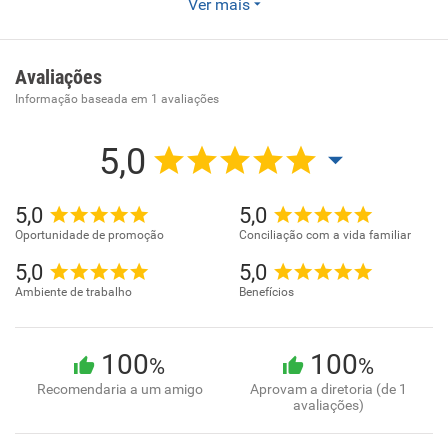
Enviar CV
Ver mais
- Restaurantes e similares .
Avaliações
Informação baseada em
1
avaliações
5,0
5,0
5,0
Oportunidade de promoção
Conciliação com a vida familiar
5,0
5,0
Ambiente de trabalho
Benefícios
100
100
%
%
Recomendaria a um amigo
Aprovam a diretoria (de 1
avaliações)