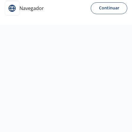
Navegador
Continuar
Ontem
ATENDENTE AÇAI NOITE
Oakberry Açaí Bandeirantes
Ltda.
Belo Horizonte - MG
R$ 1.700,00 a R$ 1.780,00
Sem experiência
Ensino Médio (2º Grau)
Presencial
4 ago
Operador De Loja - Região Do Barreiro
4,1
DROGARIA
ARAUJO
Belo Horizonte - MG