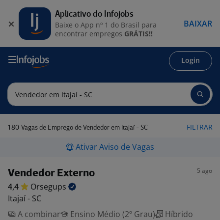
Aplicativo do Infojobs
BAIXAR
Baixe o App nº 1 do Brasil para
encontrar empregos
GRÁTIS!!
Login
180
FILTRAR
Vagas de Emprego de Vendedor em Itajaí - SC
Ativar Aviso de Vagas
5 ago
Vendedor Externo
4,4
Orsegups
Itajaí - SC
A combinar
Ensino Médio (2º Grau)
Híbrido