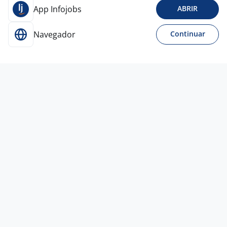
App Infojobs
ABRIR
Navegador
Continuar
Para Candidatos
Acesse o site de empregos líder e se candidate a
vagas adequadas ao seu perfil de forma fácil e
rápida.