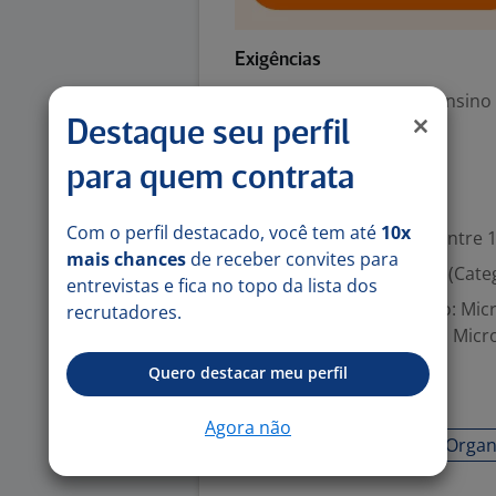
Exigências
Escolaridade Mínima: Ensino
Destaque seu perfil
Português (Avançado)
para quem contrata
Valorizado
Com o perfil destacado, você tem até
10x
Experiência desejada: Entre 1
mais chances
de receber convites para
Habilitação para dirigir (Cate
entrevistas e fica no topo da lista dos
Aplicações de Escritório: Mi
recrutadores.
Excel, Microsoft Access, Micr
Quero destacar meu perfil
Habilidades
Agora não
respeito
Iniciativa
Organ