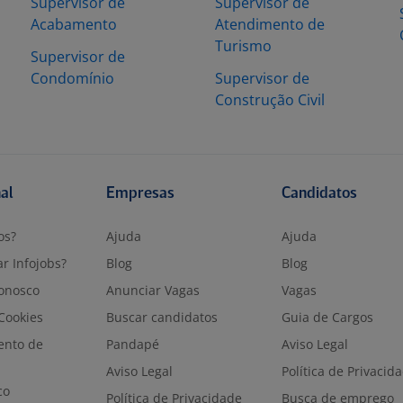
Supervisor de
Supervisor de
Acabamento
Atendimento de
Turismo
Supervisor de
Condomínio
Supervisor de
Construção Civil
nal
Empresas
Candidatos
os?
Ajuda
Ajuda
r Infojobs?
Blog
Blog
onosco
Anunciar Vagas
Vagas
 Cookies
Buscar candidatos
Guia de Cargos
ento de
Pandapé
Aviso Legal
Aviso Legal
Política de Privacid
co
Política de Privacidade
Busca de emprego