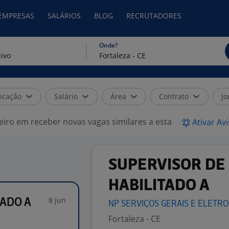
 EMPRESAS
SALÁRIOS
BLOG
RECRUTADORES
Onde?
icação
Salário
Área
Contrato
Jo
eiro em receber novas vagas similares a esta
Ativar Av
SUPERVISOR DE 
HABILITADO A
8 jun
TADO A
NP SERVIÇOS GERAIS E ELETR
Fortaleza - CE