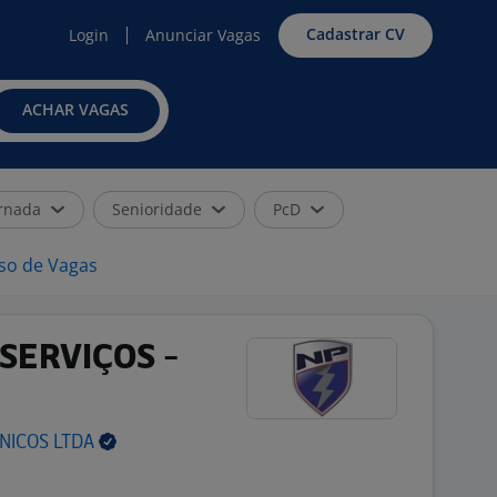
Cadastrar CV
Login
Anunciar Vagas
ACHAR VAGAS
rnada
Senioridade
PcD
iso de Vagas
SERVIÇOS -
ONICOS
LTDA