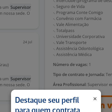
-. Interclube (programa de des
-. Seguro de Vida
ca um
Supervisor
-. Programa Conte Comigo
m nossa sede. O
-. Convênio com Farmácia
-. Vale Alimentação
-. Totalpass
-. Universidade Corporativa
24 jul
-. Vale Transporte
-. Assistência Odontológica
-. Assistência Médica
Número de vagas:
1
Grau)
Tipo de contrato e Jornada:
Tem
ca um
Supervisor
Área Profissional:
Supervisor e
m nossa sede. O
Destaque seu perfil
para quem contrata