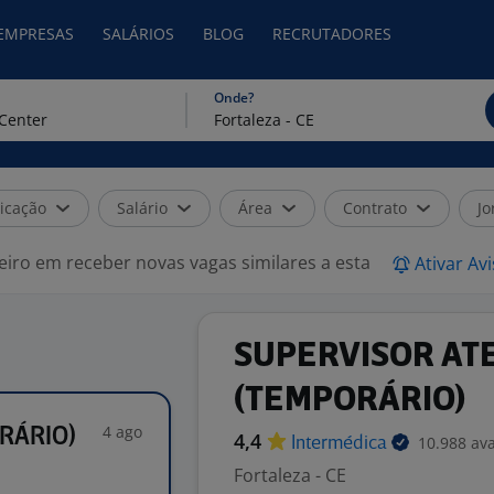
 EMPRESAS
SALÁRIOS
BLOG
RECRUTADORES
Onde?
icação
Salário
Área
Contrato
Jo
eiro em receber novas vagas similares a esta
Ativar Av
SUPERVISOR AT
(TEMPORÁRIO)
4 ago
RÁRIO)
4,4
10.988 ava
Intermédica
Fortaleza - CE