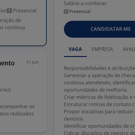
Salário a combinar
ior
Presencial
Presencial
eração de
or continua
CANDIDATAR-ME
VAGA
EMPRESA
AVAL
11 jun
mento
Responsabilidades e atribuiçõ
Gerenciar a operação de checa
continua atendendo, identifica
Grau)
oportunidades de melhoria.
Criar métricas de fidelização e
Estruturar rotinas de contato 
r acompanhar os
Propor iniciativas para reduzir
tos realizados
dentista.
Identificar oportunidades de cr
Cobrar disciplina de registro d