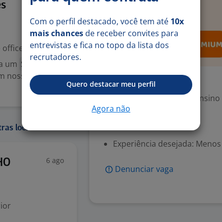
17 jul
es
Com o perfil destacado, você tem até
10x
mais chances
de receber convites para
entrevistas e fica no topo da lista dos
office
recrutadores.
ca um
Supervisor
m nossa sede. O
Exigências
Quero destacar meu perfil
Escolaridade Mínima: Ensino
Agora não
Valorizado
ras localidades:
Experiência desejada: Menos
6 ago
HO
Denunciar vaga
ior