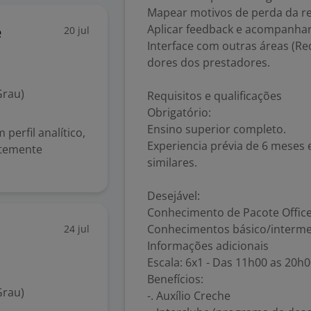
Mapear motivos de perda da red
Aplicar feedback e acompanha
20 jul
e
Interface com outras áreas (Re
dores dos prestadores.
Grau)
Requisitos e qualificações
Obrigatório:
Ensino superior completo.
perfil analítico,
Experiencia prévia de 6 meses 
ntemente
similares.
Desejável:
Conhecimento de Pacote Offic
Conhecimentos básico/interme
24 jul
Informações adicionais
Escala: 6x1 - Das 11h00 as 20h
Benefícios:
Grau)
-. Auxílio Creche