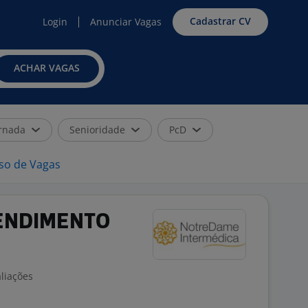
Cadastrar CV
Login
Anunciar Vagas
ACHAR VAGAS
rnada
Senioridade
PcD
iso de Vagas
ENDIMENTO
liações