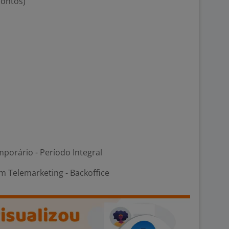
contos)
porário - Período Integral
m Telemarketing - Backoffice