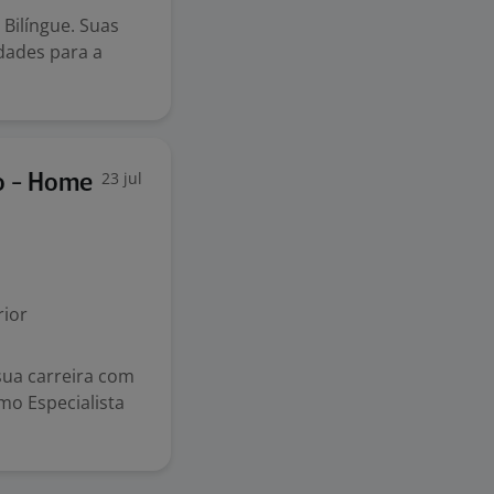
Bilíngue. Suas
idades para a
23 jul
vo - Home
ior
 sua carreira com
mo Especialista