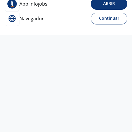
App Infojobs
ABRIR
Navegador
Continuar
26 jul
Vendedor Home Office
José Flávio Ferreira Junior
18710991883
Americana - SP
A combinar
Ensino Médio (2º Grau)
Home office
18 jul
Teleoperador Ativo (Telemarketing)
Solutions RH gestão de Pessoas e Negócios
LTDA
Salvador - BA