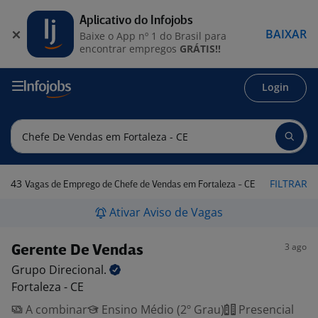
Aplicativo do Infojobs
BAIXAR
Baixe o App nº 1 do Brasil para
encontrar empregos
GRÁTIS!!
Login
43
FILTRAR
Vagas de Emprego de Chefe de Vendas em Fortaleza - CE
Ativar Aviso de Vagas
3 ago
Gerente De Vendas
Grupo
Direcional.
Fortaleza - CE
A combinar
Ensino Médio (2º Grau)
Presencial