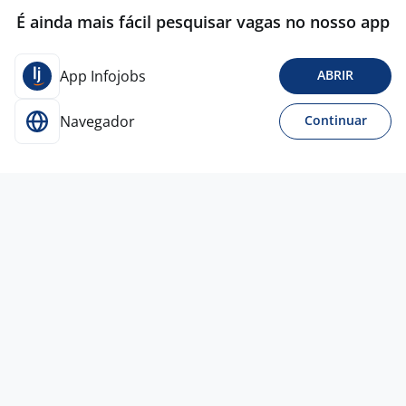
É ainda mais fácil pesquisar vagas no nosso app
App Infojobs
ABRIR
Navegador
Continuar
Para Candidatos
Acesse o site de empregos líder e se candidate a
vagas adequadas ao seu perfil de forma fácil e
rápida.