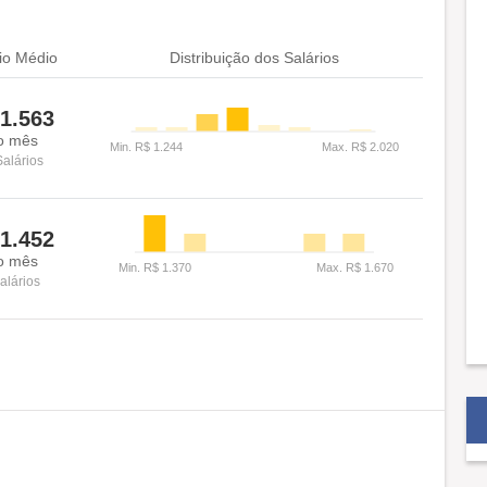
io Médio
Distribuição dos Salários
1.563
o mês
Salários
1.452
o mês
alários