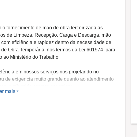
o fornecimento de mão de obra terceirizada as
iços de Limpeza, Recepção, Carga e Descarga, mão
 com eficiência e rapidez dentro da necessidade de
 de Obra Temporária, nos termos da Lei 601974, para
o ao Ministério do Trabalho.
elência em nossos serviços nos projetando no
rau de exigência muito grande quanto ao atendimento
cal e tributária sempre em ordem.
er mais
nossos clientes, mas manter os funcionários
mos uma política de pagamentos rigorosamente em
 os antecipando, evitando dispersão de foco dos
abalho.