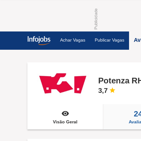
Av
Achar Vagas
Publicar Vagas
Potenza R
3,7
2
Visão Geral
Avali