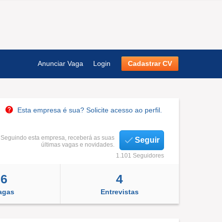
Anunciar Vaga
Login
Cadastrar CV
Esta empresa é sua? Solicite acesso ao perfil.
Seguindo esta empresa, receberá as suas
Seguir
últimas vagas e novidades.
1.101 Seguidores
6
4
agas
Entrevistas