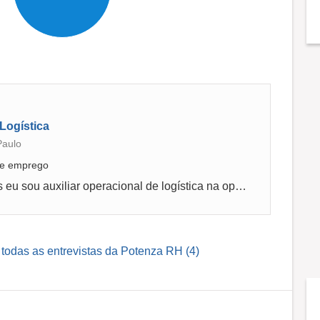
 Logística
Paulo
 de emprego
Eu nome e Alexis Joel Dantas de Menezes eu sou auxiliar operacional de logística na operação comprei meu trabalho no dia a dia e me destacar...
 todas as entrevistas da Potenza RH (4)