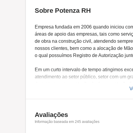
Sobre Potenza RH
Empresa fundada em 2006 quando iniciou com 
áreas de apoio das empresas, tais como serv
de obra na construção civil, atendendo sempre
nossos clientes, bem como a alocação de Mão
o qual possuímos Registro de Autorização junt
Em um curto intervalo de tempo atingimos exc
atendimento ao setor público, setor com um g
de prazos e apresentação da documentação fis
V
Com uma gestão voltada não só a atender bem 
motivados e focados no trabalho, implementa
dia de salários e benefícios, muitas vezes até
Avaliações
colaboradores e contratempos nos locais de tr
Informação baseada em
245
avaliações