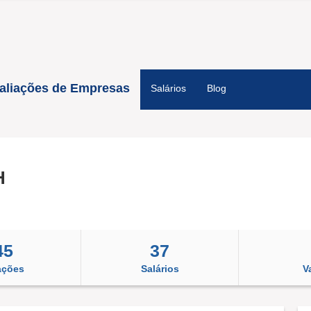
aliações de Empresas
Salários
Blog
H
45
37
ações
Salários
V