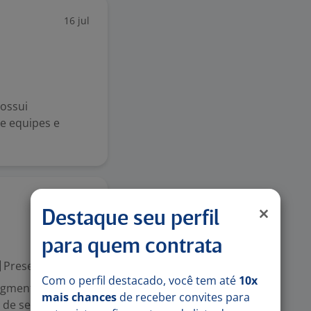
16 jul
possui
de equipes e
8 jul
Destaque seu perfil
para quem contrata
Presencial
Com o perfil destacado, você tem até
10x
egmento de
mais chances
de receber convites para
s de segurança