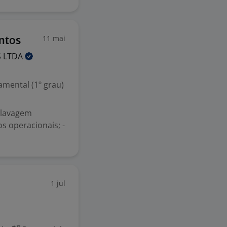
11 mai
ntos
S
LTDA
mental (1º grau)
 lavagem
s operacionais; -
1 jul