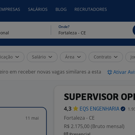
 EMPRESAS
SALÁRIOS
BLOG
RECRUTADORES
Onde?
icação
Salário
Área
Contrato
Jo
eiro em receber novas vagas similares a esta
Ativar Av
SUPERVISOR OP
4,3
1.9
EQS
ENGENHARIA
Fortaleza - CE
11 mai
R$ 2.175,00 (Bruto mensal)
Presencial