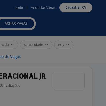
Cadastrar CV
Login
Anunciar Vagas
ACHAR VAGAS
rnada
Senioridade
PcD
iso de Vagas
ERACIONAL JR
33 avaliações