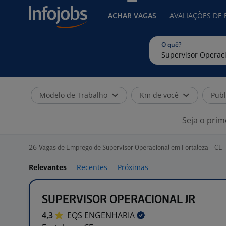
ACHAR VAGAS
AVALIAÇÕES DE
O quê?
Modelo de Trabalho
Km de você
Publ
Seja o prim
26
Vagas de Emprego de Supervisor Operacional em Fortaleza - CE
Relevantes
Recentes
Próximas
SUPERVISOR OPERACIONAL JR
4,3
EQS
ENGENHARIA