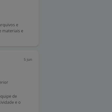
rquivos e
e materiais e
5 jun
rior
 equipe de
ividade e o