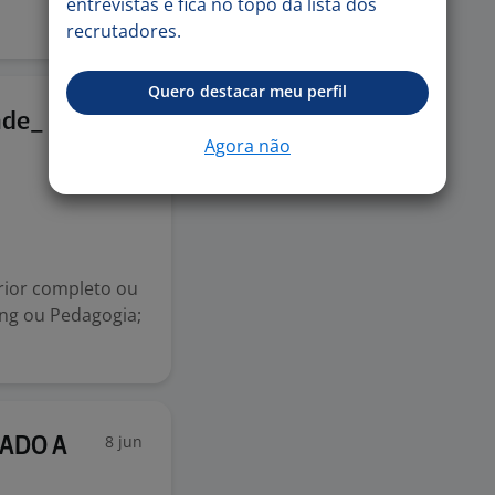
entrevistas e fica no topo da lista dos
recrutadores.
Quero destacar meu perfil
25 jun
ade_
Agora não
ior completo ou
ing ou Pedagogia;
8 jun
TADO A