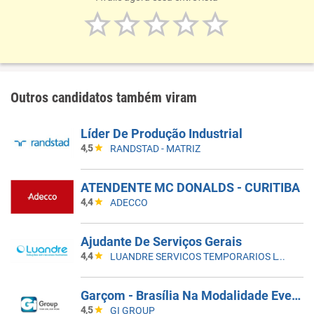
Outros candidatos também viram
Líder De Produção Industrial
4,5
RANDSTAD - MATRIZ
ATENDENTE MC DONALDS - CURITIBA
4,4
ADECCO
Ajudante De Serviços Gerais
4,4
LUANDRE SERVICOS TEMPORARIOS LTDA. (C-I)
Garçom - Brasília Na Modalidade Eventual
4,5
GI GROUP