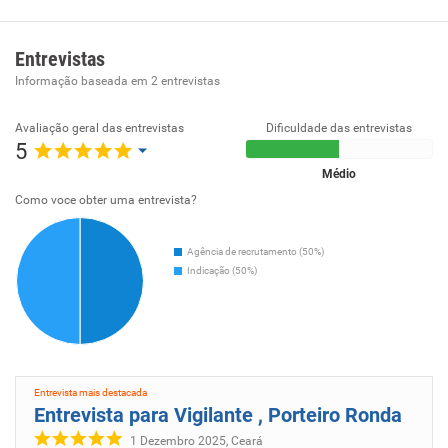
A Castelo Borges é uma empresa especializada em
proteger, zelar e cuidar de quem você ama e das suas
conquistas. Nosso intuito é fazer com que você se sinta
Entrevistas
seguro e feliz para aproveitar cada segundo do seu melhor
Informação baseada em
2
entrevistas
patrimônio sua vida.
Avaliação geral das entrevistas
Dificuldade das entrevistas
5
Médio
Como voce obter uma entrevista?
Agência de recrutamento (50%)
Indicação (50%)
Entrevista mais destacada
Entrevista para Vigilante , Porteiro Ronda
1 Dezembro 2025, Ceará