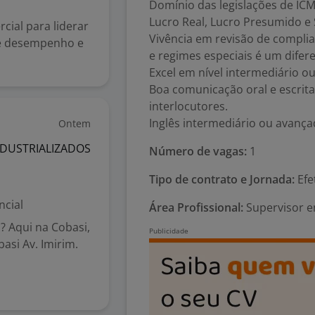
Domínio das legislações de ICMS
Lucro Real, Lucro Presumido e 
ial para liderar
Vivência em revisão de complian
de desempenho e
e regimes especiais é um difere
Excel em nível intermediário o
Boa comunicação oral e escrita
interlocutores.
Inglês intermediário ou avanç
Ontem
NDUSTRIALIZADOS
Número de vagas:
1
Tipo de contrato e Jornada:
Efe
ncial
Área Profissional:
Supervisor em
 Aqui na Cobasi,
asi Av. Imirim.