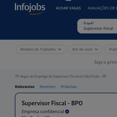
ACHAR VAGAS
AVALIAÇÕES DE
O quê?
Modelo de Trabalho
Km de você
Publ
Seja o prim
70
Vagas de Emprego de Supervisor Fiscal em São Paulo - SP
Relevantes
Recentes
Próximas
Supervisor Fiscal - BPO
Empresa
confidencial