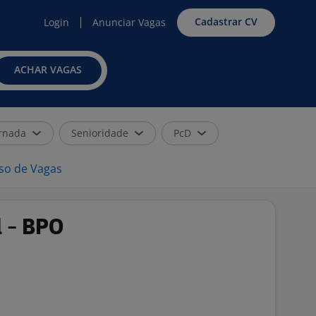
Cadastrar CV
Login
Anunciar Vagas
ACHAR VAGAS
rnada
Senioridade
PcD
iso de Vagas
l - BPO