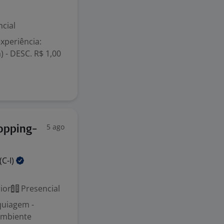
cial
xperiência:
) - DESC. R$ 1,00
5 ago
opping-
(C-I)
ior
Presencial
quiagem -
ambiente