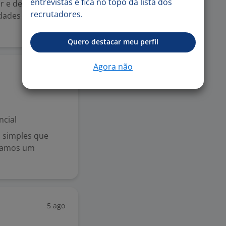
entrevistas e fica no topo da lista dos
ar e desenvolver
recrutadores.
idades e
Quero destacar meu perfil
Agora não
5 ago
ncial
 simples que
riamos um
5 ago