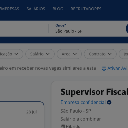
 EMPRESAS
SALÁRIOS
BLOG
RECRUTADORES
Onde?
icação
Salário
Área
Contrato
Jo
eiro em receber novas vagas similares a esta
Ativar Av
Supervisor Fisca
Empresa
confidencial
São Paulo - SP
28 jul
Salário a combinar
Híbrido