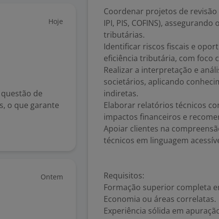
Coordenar projetos de revisão f
Hoje
IPI, PIS, COFINS), assegurando
tributárias.
Identificar riscos fiscais e op
eficiência tributária, com foco 
Realizar a interpretação e anál
societários, aplicando conheci
 questão de
indiretas.
s, o que garante
Elaborar relatórios técnicos co
impactos financeiros e recome
Apoiar clientes na compreensã
técnicos em linguagem acessíve
Requisitos:
Ontem
Formação superior completa em
Economia ou áreas correlatas.
Experiência sólida em apuração