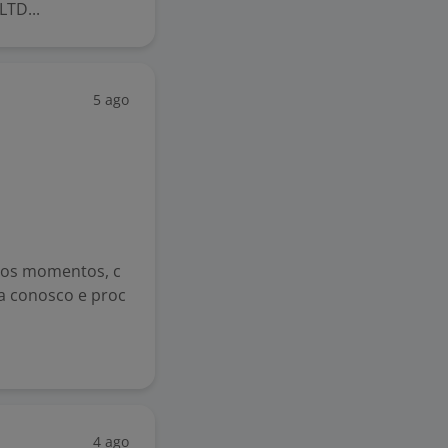
TD...
5 ago
 os momentos, c
ca conosco e proc
4 ago