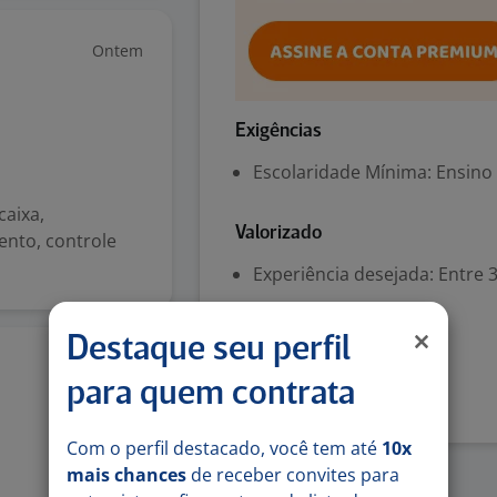
Ontem
Exigências
Escolaridade Mínima: Ensino
aixa,
Valorizado
ento, controle
Experiência desejada: Entre 3
Inglês (Avançado)
Destaque seu perfil
Denunciar vaga
5 ago
para quem contrata
Com o perfil destacado, você tem até
10x
mais chances
de receber convites para